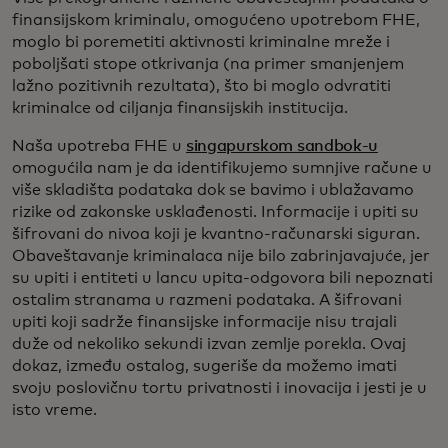
finansijskom kriminalu, omogućeno upotrebom FHE,
moglo bi poremetiti aktivnosti kriminalne mreže i
poboljšati stope otkrivanja (na primer smanjenjem
lažno pozitivnih rezultata), što bi moglo odvratiti
kriminalce od ciljanja finansijskih institucija.
Naša upotreba FHE u
singapurskom sandbok-u
omogućila nam je da identifikujemo sumnjive račune u
više skladišta podataka dok se bavimo i ublažavamo
rizike od zakonske usklađenosti. Informacije i upiti su
šifrovani do nivoa koji je kvantno-računarski siguran.
Obaveštavanje kriminalaca nije bilo zabrinjavajuće, jer
su upiti i entiteti u lancu upita-odgovora bili nepoznati
ostalim stranama u razmeni podataka. A šifrovani
upiti koji sadrže finansijske informacije nisu trajali
duže od nekoliko sekundi izvan zemlje porekla. Ovaj
dokaz, između ostalog, sugeriše da možemo imati
svoju poslovičnu tortu privatnosti i inovacija i jesti je u
isto vreme.