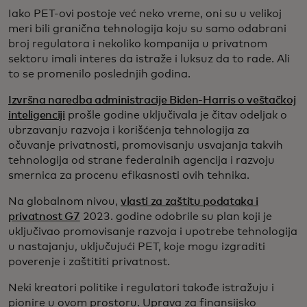
Iako PET-ovi postoje već neko vreme, oni su u velikoj
meri bili granična tehnologija koju su samo odabrani
broj regulatora i nekoliko kompanija u privatnom
sektoru imali interes da istraže i luksuz da to rade. Ali
to se promenilo poslednjih godina.
Izvršna naredba administracije Biden-Harris o veštačkoj
inteligenciji
prošle godine uključivala je čitav odeljak o
ubrzavanju razvoja i korišćenja tehnologija za
očuvanje privatnosti, promovisanju usvajanja takvih
tehnologija od strane federalnih agencija i razvoju
smernica za procenu efikasnosti ovih tehnika.
Na globalnom nivou,
vlasti za zaštitu podataka i
privatnost G7
2023. godine odobrile su plan koji je
uključivao promovisanje razvoja i upotrebe tehnologija
u nastajanju, uključujući PET, koje mogu izgraditi
poverenje i zaštititi privatnost.
Neki kreatori politike i regulatori takođe istražuju i
pionire u ovom prostoru. Uprava za finansijsko