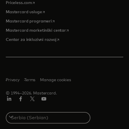
opens in a new tab
Priceless.com
opens in a new tab
Mastercard usluge
opens in a new tab
Mastercard programeri
opens in a new tab
Mastercard marketinški centar
opens in a new tab
Centar za inkluzivni razvoj
Privacy
Terms
Manage cookies
© 1994–2026. Mastercard.
LinkedIn
Facebook
Twitter/X
Youtube
Select
a
country