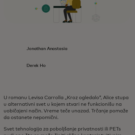
Jonathan Anastasia
Derek Ho
U romanu Levisa Carrolla „Kroz ogledalo“, Alice stupa
u alternativni svet u kojem stvari ne funkcionišu na
uobičajeni način. Vreme teče unazad. Trčanje pomaže
da ostanete nepomični.
Svet tehnologija za poboljšanje privatnosti ili PETs