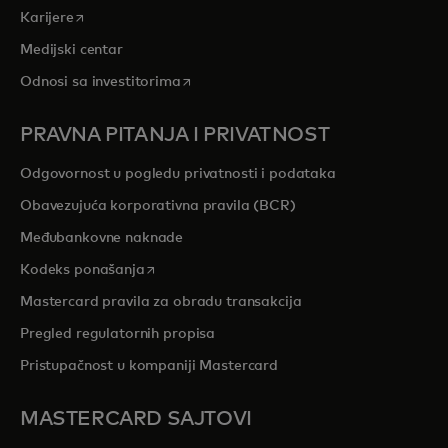
opens in a new tab
Karijere
Medijski centar
opens in a new tab
Odnosi sa investitorima
PRAVNA PITANJA I PRIVATNOST
Odgovornost u pogledu privatnosti i podataka
Obavezujuća korporativna pravila (BCR)
Međubankovne naknade
opens in a new tab
Kodeks ponašanja
Mastercard pravila za obradu transakcija
Pregled regulatornih propisa
Pristupačnost u kompaniji Mastercard
MASTERCARD SAJTOVI