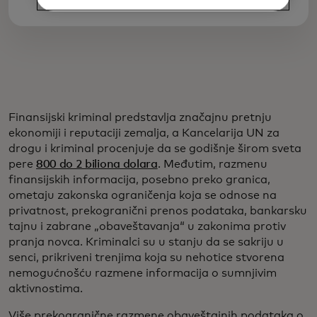
Finansijski kriminal predstavlja značajnu pretnju
ekonomiji i reputaciji zemalja, a Kancelarija UN za
drogu i kriminal procenjuje da se godišnje širom sveta
pere
800 do 2 biliona dolara
. Međutim, razmenu
finansijskih informacija, posebno preko granica,
ometaju zakonska ograničenja koja se odnose na
privatnost, prekogranični prenos podataka, bankarsku
tajnu i zabrane „obaveštavanja“ u zakonima protiv
pranja novca. Kriminalci su u stanju da se sakriju u
senci, prikriveni trenjima koja su nehotice stvorena
nemogućnošću razmene informacija o sumnjivim
aktivnostima.
Više prekogranične razmene obaveštajnih podataka o