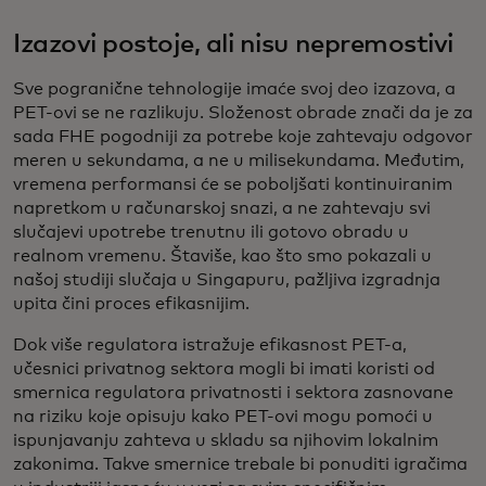
Izazovi postoje, ali nisu nepremostivi
Sve pogranične tehnologije imaće svoj deo izazova, a
PET-ovi se ne razlikuju. Složenost obrade znači da je za
sada FHE pogodniji za potrebe koje zahtevaju odgovor
meren u sekundama, a ne u milisekundama. Međutim,
vremena performansi će se poboljšati kontinuiranim
napretkom u računarskoj snazi, a ne zahtevaju svi
slučajevi upotrebe trenutnu ili gotovo obradu u
realnom vremenu. Štaviše, kao što smo pokazali u
našoj studiji slučaja u Singapuru, pažljiva izgradnja
upita čini proces efikasnijim.
Dok više regulatora istražuje efikasnost PET-a,
učesnici privatnog sektora mogli bi imati koristi od
smernica regulatora privatnosti i sektora zasnovane
na riziku koje opisuju kako PET-ovi mogu pomoći u
ispunjavanju zahteva u skladu sa njihovim lokalnim
zakonima. Takve smernice trebale bi ponuditi igračima