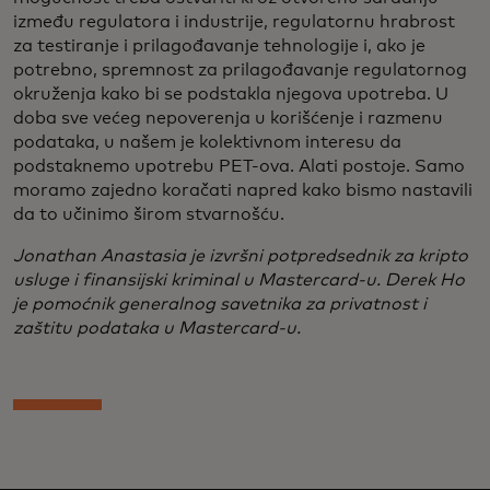
između regulatora i industrije, regulatornu hrabrost
za testiranje i prilagođavanje tehnologije i, ako je
potrebno, spremnost za prilagođavanje regulatornog
okruženja kako bi se podstakla njegova upotreba. U
doba sve većeg nepoverenja u korišćenje i razmenu
podataka, u našem je kolektivnom interesu da
podstaknemo upotrebu PET-ova. Alati postoje. Samo
moramo zajedno koračati napred kako bismo nastavili
da to učinimo širom stvarnošću.
Jonathan Anastasia je izvršni potpredsednik za kripto
usluge i finansijski kriminal u Mastercard-u. Derek Ho
je pomoćnik generalnog savetnika za privatnost i
zaštitu podataka u Mastercard-u.