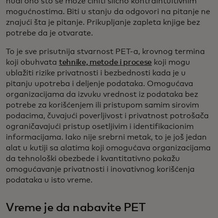
nudi ono što se može činiti slično kontraintuitivnim
mogućnostima. Biti u stanju da odgovori na pitanje ne
znajući šta je pitanje. Prikupljanje zapleta knjige bez
potrebe da je otvarate.
To je sve prisutnija stvarnost PET-a, krovnog termina
koji obuhvata
tehnike, metode i procese
koji mogu
ublažiti rizike privatnosti i bezbednosti kada je u
pitanju upotreba i deljenje podataka. Omogućava
organizacijama da izvuku vrednost iz podataka bez
potrebe za korišćenjem ili pristupom samim sirovim
podacima, čuvajući poverljivost i privatnost potrošača
ograničavajući pristup osetljivim i identifikacionim
informacijama. Iako nije srebrni metak, to je još jedan
alat u kutiji sa alatima koji omogućava organizacijama
da tehnološki obezbede i kvantitativno pokažu
omogućavanje privatnosti i inovativnog korišćenja
podataka u isto vreme.
Vreme je da nabavite PET