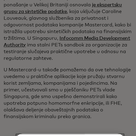
ponašanje u Velikoj Britaniji osnovala
je ekspertsku
grupu za sintetičke podatke
, koja uključuje Caroline
Louveauk, glavnog službenika za privatnost i
odgovornost podataka kompanije Mastercard, kako bi
istražila upotrebu sintetičkih podataka na finansijskim
tržištima. U Singapuru,
Infocomm Media Development
Authority
ima stalni PETs sandbok za organizacije za
testiranje slučajeva praktične upotrebe u odnosu na
regulatorne zahteve.
U Mastercard-u takođe pomažemo da ove tehnologije
uvedemo u praktične aplikacije koje pružaju stvarnu
korist zemljama, kompanijama i pojedincima. Na
primer, učestvovali smo u pješčaniku PETs vlade
Singapura, gde smo uspešno demonstrirali kako
upotreba potpuno homomorfne enkripcije, ili FHE,
olakšava deljenje obaveštajnih podataka o
finansijskom kriminalu preko granica.