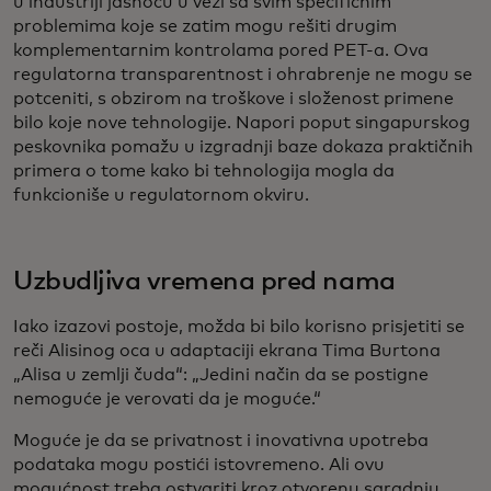
u industriji jasnoću u vezi sa svim specifičnim
problemima koje se zatim mogu rešiti drugim
komplementarnim kontrolama pored PET-a. Ova
regulatorna transparentnost i ohrabrenje ne mogu se
potceniti, s obzirom na troškove i složenost primene
bilo koje nove tehnologije. Napori poput singapurskog
peskovnika pomažu u izgradnji baze dokaza praktičnih
primera o tome kako bi tehnologija mogla da
funkcioniše u regulatornom okviru.
Uzbudljiva vremena pred nama
Iako izazovi postoje, možda bi bilo korisno prisjetiti se
reči Alisinog oca u adaptaciji ekrana Tima Burtona
„Alisa u zemlji čuda“: „Jedini način da se postigne
nemoguće je verovati da je moguće.“
Moguće je da se privatnost i inovativna upotreba
podataka mogu postići istovremeno. Ali ovu
mogućnost treba ostvariti kroz otvorenu saradnju