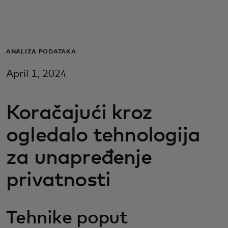
Za vas
Za biznis
ANALIZA PODATAKA
April 1, 2024
Za svet
Koračajući kroz
Za inovatore
ogledalo tehnologija
Novosti i trendovi
za unapređenje
privatnosti
Tehnike poput