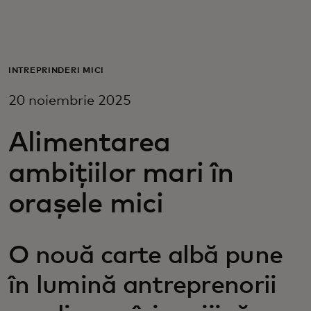
Pentru tine
Pentru companii
ÎNTREPRINDERI MICI
20 noiembrie 2025
Pentru întreaga lume
Alimentarea
Pentru inovatori
ambițiilor mari în
orașele mici
Știri și tendințe
O nouă carte albă pune
în lumină antreprenorii