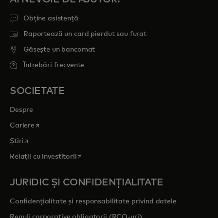
Obține asistență
Raportează un card pierdut sau furat
Găsește un bancomat
Întrebări frecvente
SOCIETATE
Despre
opens in a new tab
Cariere
opens in a new tab
Știri
opens in a new tab
Relații cu investitorii
JURIDIC ȘI CONFIDENȚIALITATE
Confidențialitate și responsabilitate privind datele
Reguli corporative obligatorii (RCO-uri)