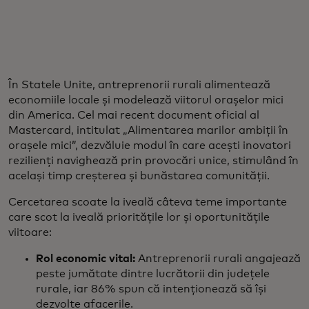
În Statele Unite, antreprenorii rurali alimentează
economiile locale și modelează viitorul orașelor mici
din America. Cel mai recent document oficial al
Mastercard, intitulat „Alimentarea marilor ambiții în
orașele mici”, dezvăluie modul în care acești inovatori
rezilienți navighează prin provocări unice, stimulând în
același timp creșterea și bunăstarea comunității.
Cercetarea scoate la iveală câteva teme importante
care scot la iveală prioritățile lor și oportunitățile
viitoare:
Rol economic vital:
Antreprenorii rurali angajează
peste jumătate dintre lucrătorii din județele
rurale, iar 86% spun că intenționează să își
dezvolte afacerile.