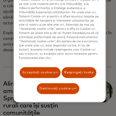
organizațiile non-profit și organizațiile comunitare de
pe site-urile noastre pentru a le îmbunătăți, a le
a colabora cu antreprenorii din mediul rural,
măsura performanța, a înțelege audiența și a
ajutându-i să adopte tehnologia, să își consolideze
îmbunătăți experiența utilizatorilor. Pe unele site-uri,
folosim Cookie-uri și pentru a afișa anunțuri bazate pe
sănătatea financiară și să prospere în economia
activitățile de navigare și interesele utilizatorilor pe
actuală.
site-ul nostru și pe alte site-uri. Selectați de mai jos
"Gestionați cookie-urile" pentru a afla ce Cookie-uri
Explorează cartea albă completă și alătură-te nouă în
folosim pe acest site și de ce. Puteți întotdeauna să vă
schimbați preferințele de acord, folosind instrumentul
construirea de soluții care să ofere sprijin
"Gestionați cookie-urile", din partea de jos a ecranului
antreprenorilor rurali și comunităților pe care le
(pe unele site-uri, este disponibil ca link, în loc de
deservesc.
buton). Aceasta include respingerea unor Cookie-uri
sau a tuturor, cu excepția celor strict necesare pentru
funcționarea site-ului.
Acceptați cookie-uri
Respingeți toate
Alimentarea marilor
Gestionați cookie-uri
ambiții în orașele mici:
Sprijinirea antreprenorilor
rurali care își susțin
comunitățile