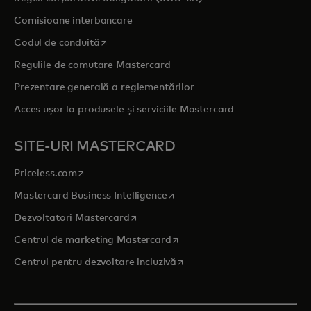
Comisioane interbancare
opens in a new tab
Codul de conduită
Regulile de comutare Mastercard
Prezentare generală a reglementărilor
Acces ușor la produsele și serviciile Mastercard
SITE-URI MASTERCARD
opens in a new tab
Priceless.com
opens in a new tab
Mastercard Business Intelligence
opens in a new tab
Dezvoltatori Mastercard
opens in a new tab
Centrul de marketing Mastercard
opens in a new tab
Centrul pentru dezvoltare incluzivă