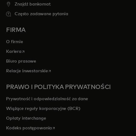
Znajdź bankomat
Często zadawane pytania
FIRMA
O firmie
opens in a new tab
Kariera
Biuro prasowe
opens in a new tab
Relacje inwestorskie
PRAWO I POLITYKA PRYWATNOŚCI
Prywatność i odpowiedzialność za dane
Wiążące reguły korporacyjne (BCR)
Opłaty interchange
opens in a new tab
Kodeks postępowania