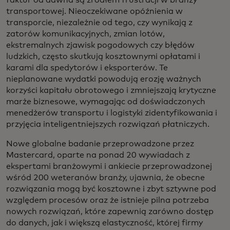
faktur od dawna są źródłem frustracji w branży
transportowej. Nieoczekiwane opóźnienia w
transporcie, niezależnie od tego, czy wynikają z
zatorów komunikacyjnych, zmian lotów,
ekstremalnych zjawisk pogodowych czy błędów
ludzkich, często skutkują kosztownymi opłatami i
karami dla spedytorów i eksporterów. Te
nieplanowane wydatki powodują erozję ważnych
korzyści kapitału obrotowego i zmniejszają krytyczne
marże biznesowe, wymagając od doświadczonych
menedżerów transportu i logistyki zidentyfikowania i
przyjęcia inteligentniejszych rozwiązań płatniczych.
Nowe globalne badanie przeprowadzone przez
Mastercard, oparte na ponad 20 wywiadach z
ekspertami branżowymi i ankiecie przeprowadzonej
wśród 200 weteranów branży, ujawnia, że obecne
rozwiązania mogą być kosztowne i zbyt sztywne pod
względem procesów oraz że istnieje pilna potrzeba
nowych rozwiązań, które zapewnią zarówno dostęp
do danych, jak i większą elastyczność, której firmy