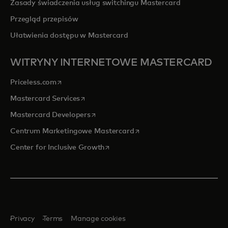
Zasady świadczenia usług switchingu Mastercard
Przegląd przepisów
Ułatwienia dostępu w Mastercard
WITRYNY INTERNETOWE MASTERCARD
opens in a new tab
Priceless.com
opens in a new tab
Mastercard Services
opens in a new tab
Mastercard Developers
opens in a new tab
Centrum Marketingowe Mastercard
opens in a new tab
Center for Inclusive Growth
Privacy
Terms
Manage cookies