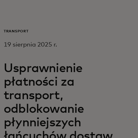
Dla Ciebie
Dla firm
TRANSPORT
19 sierpnia 2025 r.
Dla świata
Usprawnienie
Dla innowatorów
płatności za
Aktualności i trendy
transport,
odblokowanie
płynniejszych
łańcuchów dostaw