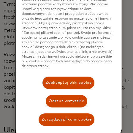
Tymczasem 63% spedytorów i 58% przewoźników
wrażenia podczas korzystania z witryny. Pliki cookie
umożliwiają nam też wyświetlanie reklam
nigdy nie rozważało akceptacji płatności kartą za
dopasowanych do historii przeglądania użytkownika
fracht, co oznacza, że nadal istnieje rola dla innych
oraz do jego zainteresowań na naszej stronie i innych
rozwiązań, w tym rozwiązań master merchant lub
stronach. Aby się dowiedzieć, jakich plików cookie
używamy na tej stronie i w jakim celu to robimy, kliknij
merchant of record, które umożliwiają kupującemu
"Zarządzaj plikami cookie" poniżej. Swoje preferencje i
płatność kartą, nawet jeśli dostawca nie akceptuje
zgodę na korzystanie z plików cookie zawsze możesz
zmienić za pomocą narzędzia "Zarządzaj plikami
płatności kartą.
cookie" dostępnego u dołu ekranu (na niektórych
stronach jest ono wyświetlane jako link, a nie przycisk).
Rozwiązania card-to-account oferują inną ścieżkę
Możesz między innymi odrzucić niektóre lub wszystkie
rozwoju - umożliwiając kupującym zainicjowanie
pliki cookie – oprócz tych niezbędnych do poprawnego
działania strony.
transakcji kartą, która jest płynnie przekształcana w
przelew bankowy do dostawcy. Pozwala to nie tylko
zachować zdolność kupującego do czerpania korzyści z
Zaakceptuj pliki cookie
kapitału obrotowego wynikających z płatności kartą,
ale także zapewnia dostawcom otrzymywanie
środków bezpośrednio na konto bankowe, bez
Odrzuć wszystkie
konieczności zmiany istniejących procesów należności.
Zarządzaj plikami cookie
Ulepszone płatności transgraniczne