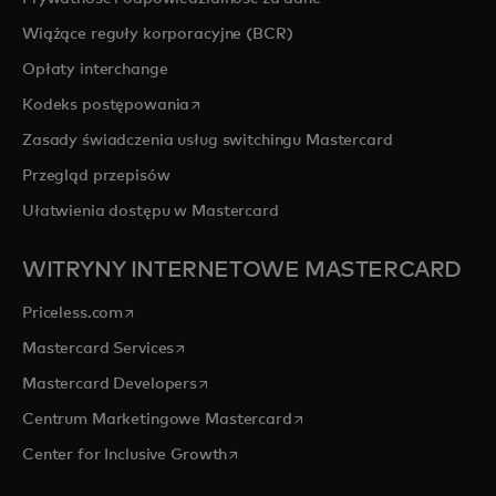
Wiążące reguły korporacyjne (BCR)
Opłaty interchange
opens in a new tab
Kodeks postępowania
Zasady świadczenia usług switchingu Mastercard
Przegląd przepisów
Ułatwienia dostępu w Mastercard
WITRYNY INTERNETOWE MASTERCARD
opens in a new tab
Priceless.com
opens in a new tab
Mastercard Services
opens in a new tab
Mastercard Developers
opens in a new tab
Centrum Marketingowe Mastercard
opens in a new tab
Center for Inclusive Growth