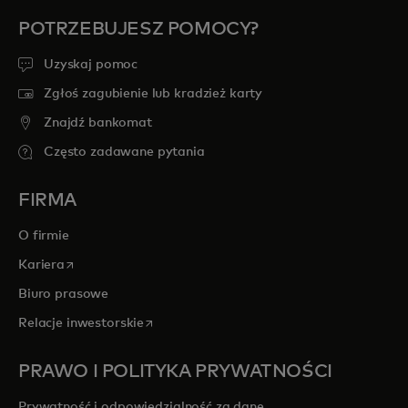
POTRZEBUJESZ POMOCY?
Uzyskaj pomoc
Zgłoś zagubienie lub kradzież karty
Znajdź bankomat
Często zadawane pytania
FIRMA
O firmie
opens in a new tab
Kariera
Biuro prasowe
opens in a new tab
Relacje inwestorskie
PRAWO I POLITYKA PRYWATNOŚCI
Prywatność i odpowiedzialność za dane