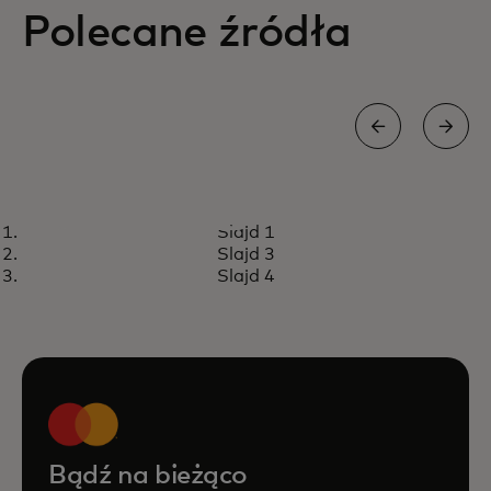
Polecane źródła
INSIGHTS
Slajd 1
Cyberzagrożenia dla małych
Przeczytaj artykuł
Slajd 3
przedsiębiorstw
Slajd 4
Bądź na bieżąco