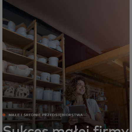
Dla Ciebie
Dla firm
Dla świata
Dla innowatorów
Aktualności i trendy
MAŁE I ŚREDNIE PRZEDSIĘBIORSTWA
Sukces małej firmy