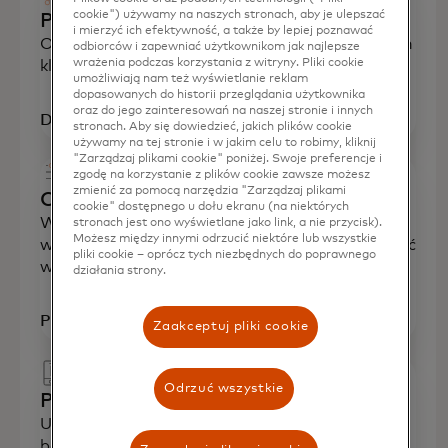
cookie") używamy na naszych stronach, aby je ulepszać
Pozyskiwanie klientów
i mierzyć ich efektywność, a także by lepiej poznawać
Określ najlepsze strategie pozyskiwania nowych
odbiorców i zapewniać użytkownikom jak najlepsze
wrażenia podczas korzystania z witryny. Pliki cookie
klientów MŚP dla karty firmowej.
umożliwiają nam też wyświetlanie reklam
dopasowanych do historii przeglądania użytkownika
oraz do jego zainteresowań na naszej stronie i innych
Dowiedz się więcej
stronach. Aby się dowiedzieć, jakich plików cookie
używamy na tej stronie i w jakim celu to robimy, kliknij
"Zarządzaj plikami cookie" poniżej. Swoje preferencje i
zgodę na korzystanie z plików cookie zawsze możesz
zmienić za pomocą narzędzia "Zarządzaj plikami
Optymalizacja portfolio
cookie" dostępnego u dołu ekranu (na niektórych
Wykorzystuj analizy oparte na danych, aby
stronach jest ono wyświetlane jako link, a nie przycisk).
Możesz między innymi odrzucić niektóre lub wszystkie
wspierać wzrost, wzmacniać przekaz i zwiększać
pliki cookie – oprócz tych niezbędnych do poprawnego
wydatki MŚP.
działania strony.
Poznaj rozwiązania
Zaakceptuj pliki cookie
Odrzuć wszystkie
Przepływ środków
Umożliwiaj MŚP realizację szybkich i
bezpiecznych płatności krajowych i