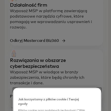
Działalność firm
Wyposaż MŚP w platformę zawierającą
podstawowe narzędzia cyfrowe, które
pomagają we wprowadzaniu usprawnień i
rozwoju.
Odkryj Mastercard Biz360
Rozwiązania w obszarze
cyberbezpieczeństwa
Wyposaż MŚP w wiodące w branży
zabezpieczenia, które będą chroniły ich
transakcje i dane.
Poznaj rozwiązania
Jak korzystamy z plików cookie i Twojej
zgody
Plików cookie oraz podobnych technologii ("Pliki