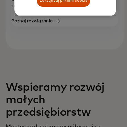
Zarządzaj plikami cookie
zagranicznych.
Poznaj rozwiązania
Wspieramy rozwój
małych
przedsiębiorstw
Mastercard z dumą współpracuje z