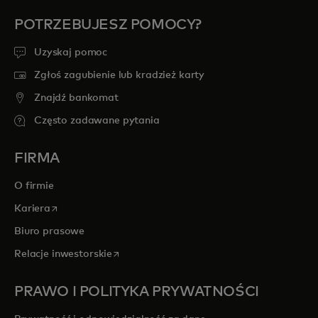
POTRZEBUJESZ POMOCY?
Uzyskaj pomoc
Zgłoś zagubienie lub kradzież karty
Znajdź bankomat
Często zadawane pytania
FIRMA
O firmie
opens in a new tab
Kariera
Biuro prasowe
opens in a new tab
Relacje inwestorskie
PRAWO I POLITYKA PRYWATNOŚCI