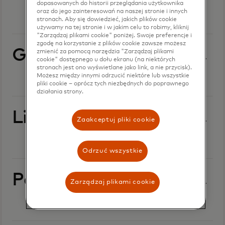
dopasowanych do historii przeglądania użytkownika
oraz do jego zainteresowań na naszej stronie i innych
stronach. Aby się dowiedzieć, jakich plików cookie
używamy na tej stronie i w jakim celu to robimy, kliknij
"Zarządzaj plikami cookie" poniżej. Swoje preferencje i
zgodę na korzystanie z plików cookie zawsze możesz
Grudzień 2024 r.
zmienić za pomocą narzędzia "Zarządzaj plikami
cookie" dostępnego u dołu ekranu (na niektórych
stronach jest ono wyświetlane jako link, a nie przycisk).
Możesz między innymi odrzucić niektóre lub wszystkie
pliki cookie – oprócz tych niezbędnych do poprawnego
działania strony.
Listopad 2024 r.
Zaakceptuj pliki cookie
Odrzuć wszystkie
Październik 2024 r.
Zarządzaj plikami cookie