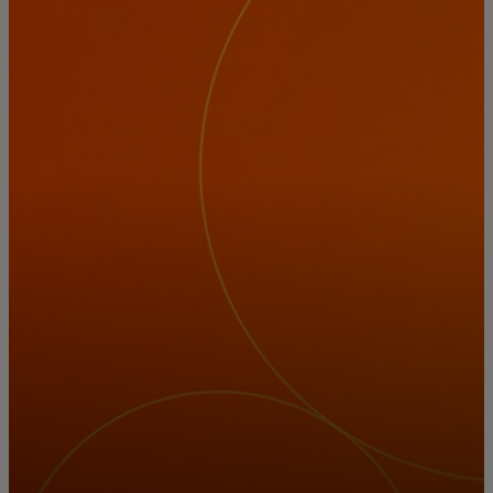
Dla Ciebie
Dla firm
Dla świata
Dla innowatorów
Aktualności i trendy