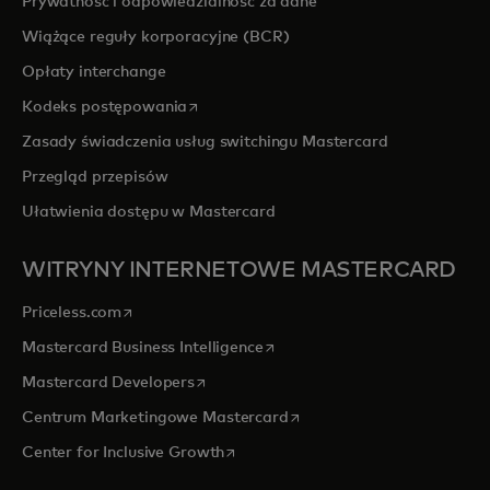
Prywatność i odpowiedzialność za dane
Wiążące reguły korporacyjne (BCR)
Opłaty interchange
opens in a new tab
Kodeks postępowania
Zasady świadczenia usług switchingu Mastercard
Przegląd przepisów
Ułatwienia dostępu w Mastercard
WITRYNY INTERNETOWE MASTERCARD
opens in a new tab
Priceless.com
opens in a new tab
Mastercard Business Intelligence
opens in a new tab
Mastercard Developers
opens in a new tab
Centrum Marketingowe Mastercard
opens in a new tab
Center for Inclusive Growth