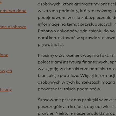
ć
osobowych, które gromadzimy oraz ce
Państwa dane
wskazano podmioty, którym możemy te 
podejmowane w celu zabezpieczenia da
informacje na temat przysługujących
dane osobowe
Państwo dokonać w odniesieniu do swo
nami kontaktować w sprawie stosowany
prywatności.
dane
Prosimy o zwrócenie uwagi na fakt, iż n
poleceniami instytucji finansowych, s
występują w charakterze administrato
towych
transakcje płatnicze. Więcej informa
osobowych w tych kontekstach można 
prywatności takich podmiotów.
chrony
Stosowane przez nas praktyki w zakre
poszczególnych krajach, aby odzwierci
prawne. Niektóre nasze produkty oraz