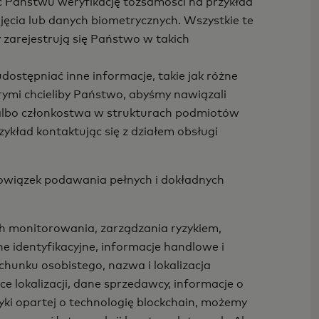
 Państwu weryfikację tożsamości na przykład
cia lub danych biometrycznych. Wszystkie te
arejestrują się Państwo w takich
stępniać inne informacje, takie jak różne
tórymi chcieliby Państwo, abyśmy nawiązali
 albo członkostwa w strukturach podmiotów
ykład kontaktując się z działem obsługi
wiązek podawania pełnych i dokładnych
 monitorowania, zarządzania ryzykiem,
 identyfikacyjne, informacje handlowe i
chunku osobistego, nazwa i lokalizacja
e lokalizacji, dane sprzedawcy, informacje o
ki opartej o technologię blockchain, możemy