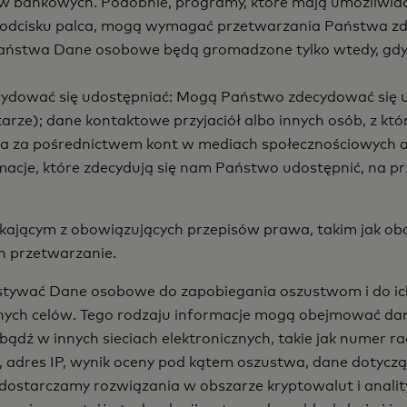
w bankowych. Podobnie, programy, które mają umożliwiać
odcisku palca, mogą wymagać przetwarzania Państwa zdję
aństwa Dane osobowe będą gromadzone tylko wtedy, gdy z
ydować się udostępniać: Mogą Państwo zdecydować się udo
entarze); dane kontaktowe przyjaciół albo innych osób, z k
twa za pośrednictwem kont w mediach społecznościowych
macje, które zdecydują się nam Państwo udostępnić, na prz
jącym z obowiązujących przepisów prawa, takim jak obo
h przetwarzanie.
tywać Dane osobowe do zapobiegania oszustwom i do ich
ych celów. Tego rodzaju informacje mogą obejmować dane
ądź w innych sieciach elektronicznych, takie jak numer ra
, adres IP, wynik oceny pod kątem oszustwa, dane dotycząc
dostarczamy rozwiązania w obszarze kryptowalut i anality