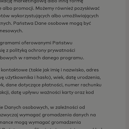
nikację marketingową albo inną formę
mie albo promocji. Możemy również pozyskiwać
tów wykorzystujących albo umożliwiających
ętrznych. Państwa Dane osobowe mogą być
znesowych.
programami oferowanymi Państwu
ię z polityką ochrony prywatności
osobowych w ramach danego programu.
kontaktowe (takie jak imię i nazwisko, adres
ę użytkownika i hasło), wiek, datę urodzenia,
zyk, dane dotyczące płatności, numer rachunku
akcji, datę upływu ważności karty oraz kod
je Danych osobowych, w zależności od
ą zazwyczaj wymagać gromadzenia danych na
 Finance mogą wymagać gromadzenia