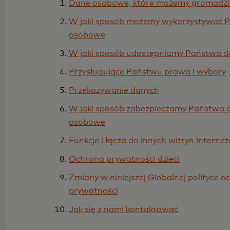
Dane osobowe, które możemy gromadzi
W jaki sposób możemy wykorzystywać 
osobowe
W jaki sposób udostępniamy Państwa 
Przysługujące Państwu prawa i wybory
Przekazywanie danych
W jaki sposób zabezpieczamy Państwa 
osobowe
Funkcje i łącza do innych witryn interne
Ochrona prywatności dzieci
Zmiany w niniejszej Globalnej polityce o
prywatności
Jak się z nami kontaktować