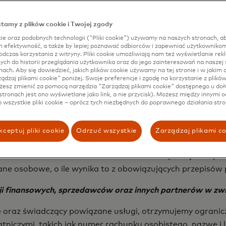
 numer rachunku osobistego, nazwa i lokalizacja sprzedawcy
z instytucje finansowe albo sprzedawców, gdy działamy w
tamy z plików cookie i Twojej zgody
jak informacje o rejestracji i płatności, jak również info
ie oraz podobnych technologii ("Pliki cookie") używamy na naszych stronach, ab
rednio od nas produkty albo usługi, albo też gdy uczes
ch efektywność, a także by lepiej poznawać odbiorców i zapewniać użytkownikom
dczas korzystania z witryny. Pliki cookie umożliwiają nam też wyświetlanie rek
etowych, urządzeń i aplikacji mobilnych oraz podobne in
h do historii przeglądania użytkownika oraz do jego zainteresowań na naszej s
e albo podobnych technologii.
nach. Aby się dowiedzieć, jakich plików cookie używamy na tej stronie i w jakim c
rządzaj plikami cookie" poniżej. Swoje preferencje i zgodę na korzystanie z plikó
e w przypadku ubiegania się przez Państwa o zatrudnieni
esz zmienić za pomocą narzędzia "Zarządzaj plikami cookie" dostępnego u doł
 Państwo dla jednego z naszych partnerów biznesowych.
stronach jest ono wyświetlane jako link, a nie przycisk). Możesz między innymi o
b wszystkie pliki cookie – oprócz tych niezbędnych do poprawnego działania stro
 takie jak imię i nazwisko, adres e-mail, adres fizyczny, n
stwo podać podczas korzystania z narzędzi komunikacyjny
ceptuj pliki cookie
Odrzuć wszystkie
Zarządzaj plikami c
rony prywatności, chyba że zostało wskazane inaczej, poję
samość została lub może zostać ustalona. W sytuacjach op
ne osobowe, o ile wynika to z obowiązujących przepisów 
ji finansowych, sprzedawców oraz innych partnerów w zw
e oraz świadczący powiązane usługi, otrzymujemy ogranicz
niczymi, takich jak numer rachunku osobistego, nazwę i l