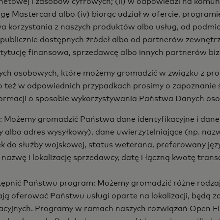
ernetowej i zasobów cyfrowych; (ii) w odpowiedzi na komu
ługę Mastercard albo (iv) biorąc udział w ofercie, progra
korzystania z naszych produktów albo usług, od podmio
 z publicznie dostępnych źródeł albo od partnerów zewn
ytucję finansowa, sprzedawcę albo innych partnerów bi
Danych osobowych, które możemy gromadzić w związku z 
go też w odpowiednich przypadkach prosimy o zapoznanie s
nformacji o sposobie wykorzystywania Państwa Danych 
ci: Możemy gromadzić Państwa dane identyfikacyjne i dane 
y albo adres wysyłkowy), dane uwierzytelniające (np. nazw
unek do służby wojskowej, status weterana, preferowany ję
 nazwę i lokalizację sprzedawcy, datę i łączną kwotę trans
stępnić Państwu program: Możemy gromadzić różne rodza
ają oferować Państwu usługi oparte na lokalizacji, będ
izacyjnych. Programy w ramach naszych rozwiązań Open