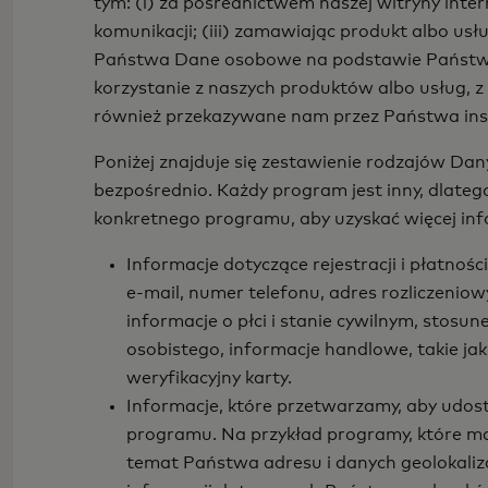
tym: (i) za pośrednictwem naszej witryny int
komunikacji; (iii) zamawiając produkt albo us
Państwa Dane osobowe na podstawie Państwa 
korzystanie z naszych produktów albo usług,
również przekazywane nam przez Państwa inst
Poniżej znajduje się zestawienie rodzajów 
bezpośrednio. Każdy program jest inny, dlate
konkretnego programu, aby uzyskać więcej i
Informacje dotyczące rejestracji i płatnoś
e-mail, numer telefonu, adres rozliczeniow
informacje o płci i stanie cywilnym, stos
osobistego, informacje handlowe, takie jak
weryfikacyjny karty.
Informacje, które przetwarzamy, aby udo
programu. Na przykład programy, które m
temat Państwa adresu i danych geolokal