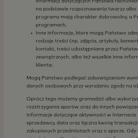
informacji dotyczących Państwa rachunkó
na podstawie rozpoznawania twarzy albo 
programy mają charakter dobrowolny, a P
programach.
Inne informacje, które mogą Państwo zdec
rodzaje treści (np. zdjęcia, artykuły, kom
kontakt, treści udostępniane przez Pańs
zewnętrznych, albo też wszelkie inne infor
klienta.
Mogą Państwo podlegać zobowiązaniom wynika
danych osobowych przy wyrażeniu zgody na ic
Oprócz tego możemy gromadzić albo wykorzys
rozstrzygania sporów oraz do innych powiązan
informacje dotyczące aktywności w Internecie b
sprzedawcy, data oraz łączna kwotę transakcji
zakupionych przedmiotach oraz o sporze. Gdy 