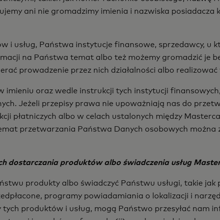
bujemy ani nie gromadzimy imienia i nazwiska posiadacza 
 i usług, Państwa instytucje finansowe, sprzedawcy, u kt
macji na Państwa temat albo też możemy gromadzić je b
erać prowadzenie przez nich działalności albo realizować
imieniu oraz wedle instrukcji tych instytucji finansowyc
ch. Jeżeli przepisy prawa nie upoważniają nas do przet
ji płatniczych albo w celach ustalonych między Masterca
emat przetwarzania Państwa Danych osobowych można zn
 dostarczania produktów albo świadczenia usług Master
stwu produkty albo świadczyć Państwu usługi, takie jak
zedpłacone, programy powiadamiania o lokalizacji i narzęd
zby tych produktów i usług, mogą Państwo przesyłać nam 