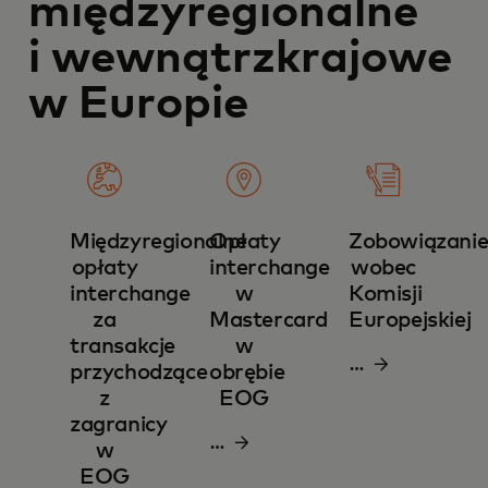
międzyregionalne
i wewnątrzkrajowe
w Europie
Międzyregionalne
Opłaty
Zobowiązani
opłaty
interchange
wobec
interchange
w
Komisji
za
Mastercard
Europejskiej
transakcje
w
Pobierz
przychodzące
obrębie
plik
z
EOG
zagranicy
PDF
Pobierz
w
plik
EOG