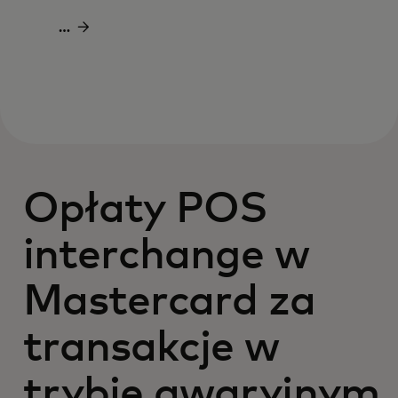
PDF
Pobierz
plik
PDF
Opłaty POS
interchange w
Mastercard za
transakcje w
trybie awaryjnym