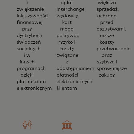
i
opłat
większa
zwiększenie
interchange
sprzedaż,
inkluzywności
wydawcy
ochrona
finansowej
kart
przed
przy
mogą
oszustwami,
dystrybucji
pokrywać
niższe
świadczeń
ryzyko i
koszty
socjalnych
koszty
przetwarzania
i w
związane
oraz
innych
z
szybsze i
programach
udostępnianiem
sprawniejsze
dzięki
płatności
zakupy
płatnościom
elektronicznych
elektronicznym
klientom