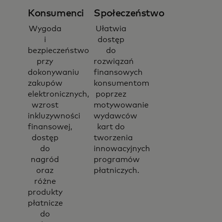
Konsumenci
Społeczeństwo
Wygoda
Ułatwia
i
dostęp
bezpieczeństwo
do
przy
rozwiązań
dokonywaniu
finansowych
zakupów
konsumentom
elektronicznych,
poprzez
wzrost
motywowanie
inkluzywności
wydawców
finansowej,
kart do
dostęp
tworzenia
do
innowacyjnych
nagród
programów
oraz
płatniczych.
różne
produkty
płatnicze
do