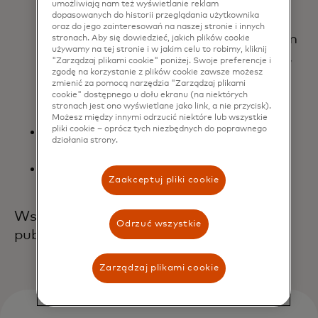
Grecja, Węgry, Irlandia, Włochy,
umożliwiają nam też wyświetlanie reklam
dopasowanych do historii przeglądania użytkownika
Łotwa, Litwa, Luksemburg, Malta,
oraz do jego zainteresowań na naszej stronie i innych
Niderlandy, Polska, Portugalia (w tym
stronach. Aby się dowiedzieć, jakich plików cookie
używamy na tej stronie i w jakim celu to robimy, kliknij
Azory i Madera), Rumunia, Słowacja,
"Zarządzaj plikami cookie" poniżej. Swoje preferencje i
zgodę na korzystanie z plików cookie zawsze możesz
Słowenia, Hiszpania (w tym Wyspy
zmienić za pomocą narzędzia "Zarządzaj plikami
Kanaryjskie, Ceuta, Melilla) oraz
cookie" dostępnego u dołu ekranu (na niektórych
stronach jest ono wyświetlane jako link, a nie przycisk).
Szwecja;
Możesz między innymi odrzucić niektóre lub wszystkie
Islandię, Liechtenstein i Norwegię (w
pliki cookie – oprócz tych niezbędnych do poprawnego
działania strony.
tym Svalbard i Jan Mayen); oraz
Andorę (w przypadku transakcji z
Zaakceptuj pliki cookie
wyżej wymienionymi krajami).
Wszelkie zmiany będą niezwłocznie
Odrzuć wszystkie
publikowane na tej stronie.
Zarządzaj plikami cookie