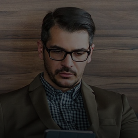
Dla Ciebie
Dla firm
Dla świata
Dla innowatorów
Aktualności i trendy