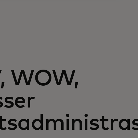
V, WOW,
sser
sadministras