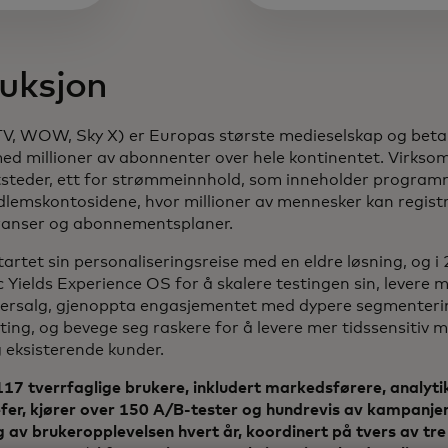
duksjon
 new tab
, WOW, Sky X) er Europas største medieselskap og beta
med millioner av abonnenter over hele kontinentet. Virkso
steder, ett for strømmeinnhold, som inneholder programm
lemskontosidene, hvor millioner av mennesker kan registr
eranser og abonnementsplaner.
artet sin personaliseringsreise med en eldre løsning, og i
c Yields Experience OS for å skalere testingen sin, levere 
ersalg, gjenoppta engasjementet med dypere segmenterin
ing, og bevege seg raskere for å levere mer tidssensitiv me
g eksisterende kunder.
7 tverrfaglige brukere, inkludert markedsførere, analytik
fer, kjører over 150 A/B-tester og hundrevis av kampanjer
g av brukeropplevelsen hvert år, koordinert på tvers av tre