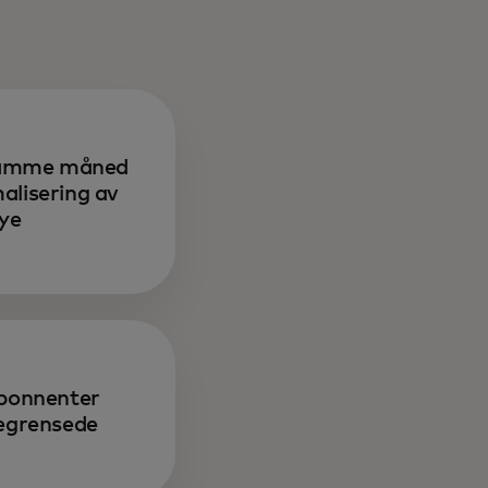
i samme måned
alisering av
nye
abonnenter
begrensede