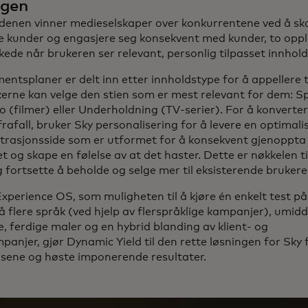
ngen
denen vinner medieselskaper over konkurrentene ved å sk
le kunder og engasjere seg konsekvent med kunder, to opp
kede når brukeren ser relevant, personlig tilpasset innhold
ntsplaner er delt inn etter innholdstype for å appellere til
ukerne kan velge den stien som er mest relevant for dem: S
no (filmer) eller Underholdning (TV-serier). For å konverte
rafall, bruker Sky personalisering for å levere en optimali
trasjonsside som er utformet for å konsekvent gjenoppta
og skape en følelse av at det haster. Dette er nøkkelen til
 fortsette å beholde og selge mer til eksisterende brukere
xperience OS, som muligheten til å kjøre én enkelt test på 
å flere språk (ved hjelp av flerspråklige kampanjer), umid
e, ferdige maler og en hybrid blanding av klient- og
panjer, gjør Dynamic Yield til den rette løsningen for Sky f
lsene og høste imponerende resultater.