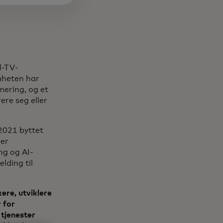
l-TV-
mheten har
ering, og et
ere seg eller
 2021 byttet
mer
g og AI-
lding til
ere, utviklere
 for
 tjenester