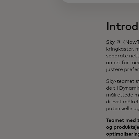
Intro
opens in a
Sky
(NowTV
kringkaster, 
separate nett
annet for med
justere pref
Sky-teamet st
de til Dynami
målrettede m
drevet målrett
potensielle o
Teamet med 11
og produktsje
optimaliserin