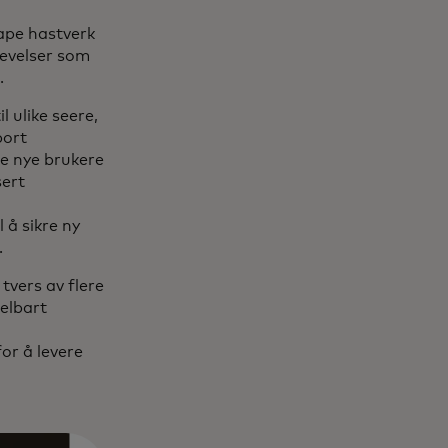
ape hastverk
levelser som
.
 ulike seere,
port
re nye brukere
sert
 å sikre ny
.
tvers av flere
delbart
or å levere