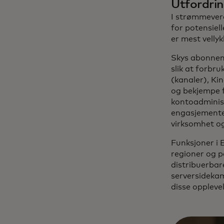
Utfordri
I strømmever
for potensiel
er mest vellyk
Skys abonneme
slik at forbr
(kanaler), Ki
og bekjempe f
kontoadminis
engasjementet 
virksomhet og
Funksjoner i E
regioner og p
distribuerbar
serversidekam
disse oppleve