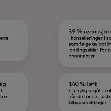
39 % reduksjon
dede
i kanselleringer 
som følge av optim
landingssider for 
abonnenter
alg
140 % løft
d
fra nylig utgåtte 
 fra
når de får se tids
tilbudsmeldinger