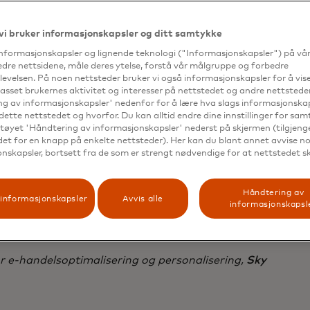
g NowTV) i fem regioner: Storbritannia, Irland, Italia, T
vi bruker informasjonskapsler og ditt samtykke
informasjonskapsler og lignende teknologi ("Informasjonskapsler") på vå
edre nettsidene, måle deres ytelse, forstå vår målgruppe og forbedre
evelsen. På noen nettsteder bruker vi også informasjonskapsler for å vi
passet brukernes aktivitet og interesser på nettstedet og andre nettsteder
g av informasjonskapsler' nedenfor for å lære hva slags informasjonskap
mic Yield lar teamet vårt ta risikoer og
dette nettstedet og hvorfor. Du kan alltid endre dine innstillinger for sa
tøyet 'Håndtering av informasjonskapsler' nederst på skjermen (tilgjeng
re AI-drevne personaliserings- og
edet for en knapp på enkelte nettsteder). Her kan du blant annet avvise noe
nskapsler, bortsett fra de som er strengt nødvendige for at nettstedet s
velsesoptimaliseringskampanjer raskt o
ivt, selv uten mye utviklingsressurser.» D
Håndtering av
informasjonskapsler
Avvis alle
i har skalert og sett suksess i fem region
informasjonskapsl
enester.»
r e-handelsoptimalisering og personalisering,
Sky