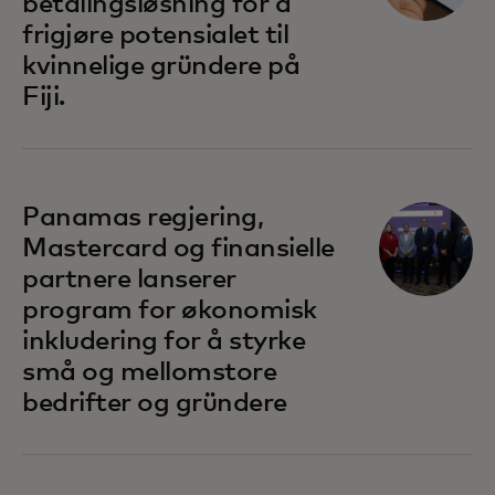
betalingsløsning for å
frigjøre potensialet til
kvinnelige gründere på
Fiji.
opens in a new tab
Panamas regjering,
Mastercard og finansielle
partnere lanserer
program for økonomisk
inkludering for å styrke
små og mellomstore
bedrifter og gründere