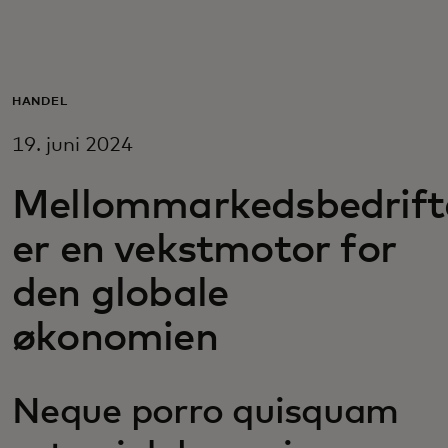
For deg
For bedrifter
HANDEL
19. juni 2024
For verden
Mellommarkedsbedrift
For innovatører
er en vekstmotor for
den globale
Nyheter og trender
økonomien
Neque porro quisquam