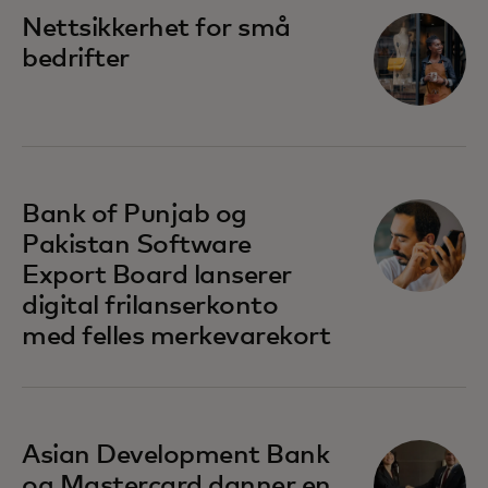
opens in a new tab
Nettsikkerhet for små
bedrifter
opens in a new tab
Bank of Punjab og
Pakistan Software
Export Board lanserer
digital frilanserkonto
med felles merkevarekort
opens in a new tab
Asian Development Bank
og Mastercard danner en