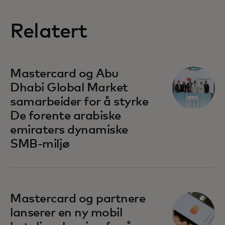
Relatert
opens in a new tab
Mastercard og Abu
Dhabi Global Market
samarbeider for å styrke
De forente arabiske
emiraters dynamiske
SMB-miljø
opens in a new tab
Mastercard og partnere
lanserer en ny mobil