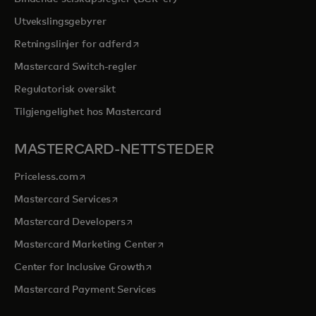
Utvekslingsgebyrer
opens in a new tab
Retningslinjer for adferd
Mastercard Switch-regler
Regulatorisk oversikt
Tilgjengelighet hos Mastercard
MASTERCARD-NETTSTEDER
opens in a new tab
Priceless.com
opens in a new tab
Mastercard Services
opens in a new tab
Mastercard Developers
opens in a new tab
Mastercard Marketing Center
opens in a new tab
Center for Inclusive Growth
Mastercard Payment Services