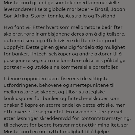
Mastercard grundige samtaler med kommersielle
leverandører i seks globale markeder – Brasil, Japan,
Sør-Afrika, Storbritannia, Australia og Tyskland.
Hva fant vi? Etter hvert som mellomstore bedrifter
skalerer, forblir ambisjonene deres om å digitalisere,
automatisere og effektivisere driften i stor grad
uoppfylt. Dette gir en gjensidig fordelaktig mulighet
for banker, fintech-selskaper og andre aktører til å
posisjonere seg som mellomstore aktørers pålitelige
partner – og utvide sine kommersielle porteføljer.
I denne rapporten identifiserer vi de viktigste
utfordringene, behovene og smertepunktene til
mellomstore selskaper, og tilbyr strategiske
konklusjoner for banker og fintech-selskaper som
ønsker å kapre en større andel av dette kritiske, men
ofte oversette segmentet. Fra økende etterspørsel
etter løsninger skreddersydd for kontantstrømstyring,
til behovet for bedre forsvar mot nettkriminalitet, ser
Mastercard en uutnyttet mulighet til å hjelpe