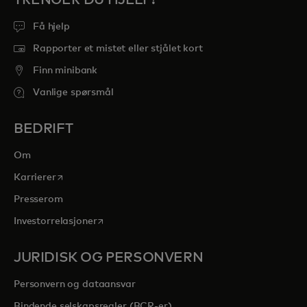
Få hjelp
Rapporter et mistet eller stjålet kort
Finn minibank
Vanlige spørsmål
BEDRIFT
Om
opens in a new tab
Karrierer
Presserom
opens in a new tab
Investorrelasjoner
JURIDISK OG PERSONVERN
Personvern og dataansvar
Bindende selskapsregler (BCR-er)