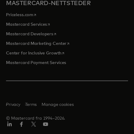
MASTERCARD-NETTSTEDER
opens in a new tab
Priceless.com
opens in a new tab
Mastercard Services
opens in a new tab
Mastercard Developers
opens in a new tab
Mastercard Marketing Center
opens in a new tab
Center for Inclusive Growth
Mastercard Payment Services
Privacy
Terms
Manage cookies
© Mastercard fra 1994–2026.
Linkedin
Facebook
Twitter/X
YouTube