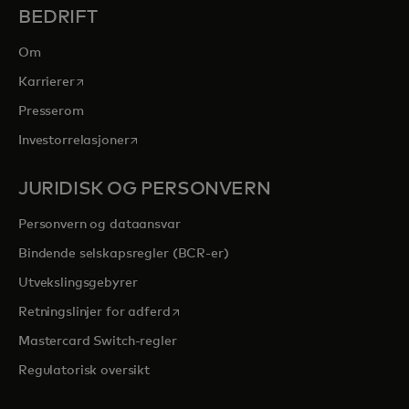
BEDRIFT
Om
opens in a new tab
Karrierer
Presserom
opens in a new tab
Investorrelasjoner
JURIDISK OG PERSONVERN
Personvern og dataansvar
Bindende selskapsregler (BCR-er)
Utvekslingsgebyrer
opens in a new tab
Retningslinjer for adferd
Mastercard Switch-regler
Regulatorisk oversikt