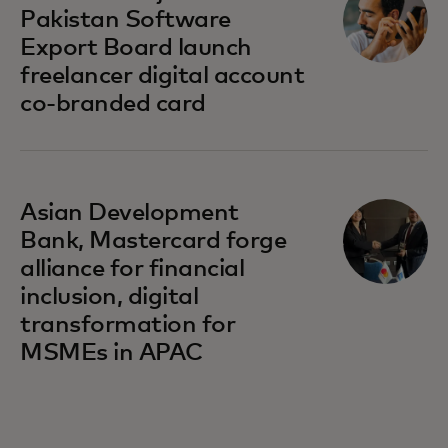
Pakistan Software
Export Board launch
freelancer digital account
co-branded card
opens in a new tab
Asian Development
Bank, Mastercard forge
alliance for financial
inclusion, digital
transformation for
MSMEs in APAC