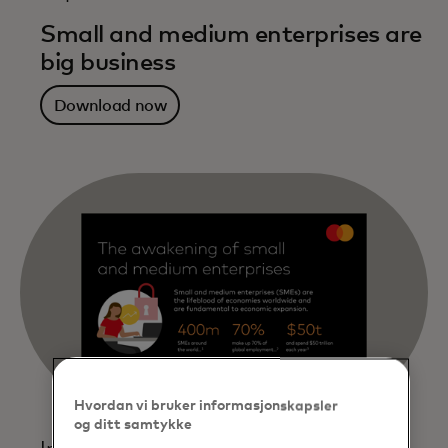
Small and medium enterprises are
big business
Download now
Hvordan vi bruker informasjonskapsler
og ditt samtykke