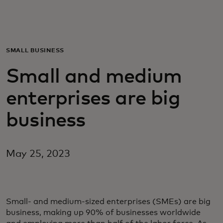
For deg
For bedrifter
SMALL BUSINESS
Small and medium
For verden
enterprises are big
For innovatører
business
Nyheter og trender
May 25, 2023
Small- and medium-sized enterprises (SMEs) are big
business, making up 90% of businesses worldwide