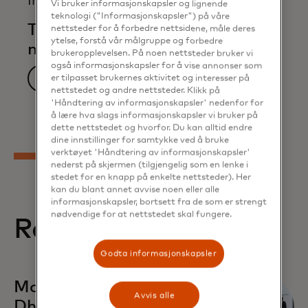
Infographic
Vi bruker informasjonskapsler og lignende
teknologi ("Informasjonskapsler") på våre
The awakening of small and
nettsteder for å forbedre nettsidene, måle deres
ytelse, forstå vår målgruppe og forbedre
medium enterprises
brukeropplevelsen. På noen nettsteder bruker vi
også informasjonskapsler for å vise annonser som
Download now
er tilpasset brukernes aktivitet og interesser på
nettstedet og andre nettsteder. Klikk på
'Håndtering av informasjonskapsler' nedenfor for
å lære hva slags informasjonskapsler vi bruker på
dette nettstedet og hvorfor. Du kan alltid endre
dine innstillinger for samtykke ved å bruke
verktøyet 'Håndtering av informasjonskapsler'
nederst på skjermen (tilgjengelig som en lenke i
stedet for en knapp på enkelte nettsteder). Her
kan du blant annet avvise noen eller alle
informasjonskapsler, bortsett fra de som er strengt
nødvendige for at nettstedet skal fungere.
Related stories
Godta informasjonskapsler
opens in a new tab
Mastercard and Abu
Avvis alle
Dhabi Global Market