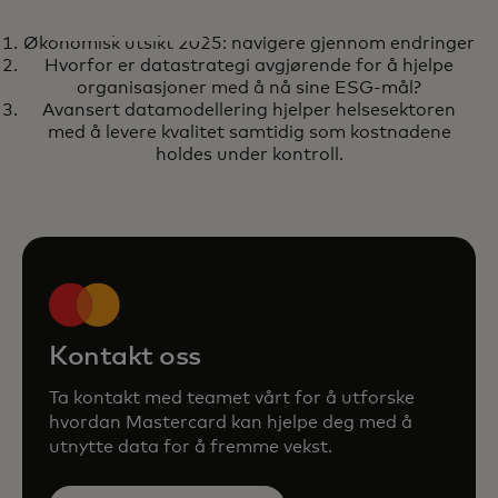
RAPPORT
Økonomisk utsikt 2025: navigere gjennom endringer
Økonomisk utsikt 2025: navigere
opens in a new tab
Finn ut mer
Hvorfor er datastrategi avgjørende for å hjelpe
gjennom endringer
organisasjoner med å nå sine ESG-mål?
Avansert datamodellering hjelper helsesektoren
med å levere kvalitet samtidig som kostnadene
holdes under kontroll.
Kontakt oss
Ta kontakt med teamet vårt for å utforske
hvordan Mastercard kan hjelpe deg med å
utnytte data for å fremme vekst.