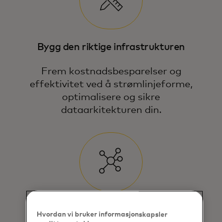
Bygg den riktige infrastrukturen
Frem kostnadsbesparelser og
effektivitet ved å strømlinjeforme,
optimalisere og sikre
dataarkitekturen din.
Vi legger vekt på ansvarlig, innovativ
databruk – noe som gjør dataene dine til
en pålitelig kilde for effektive beslutninger
og vekst.
Skap grunnleggende prinsipper for
Hvordan vi bruker informasjonskapsler
datahåndtering