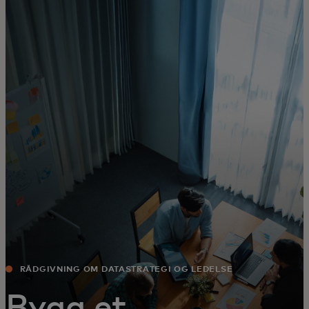
For deg
For bedrifter
For verden
For innovatører
Nyheter og trender
RÅDGIVNING OM DATASTRATEGI OG LEDELSE
Bygg et