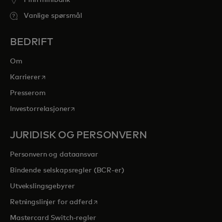
Finn minibank
Vanlige spørsmål
BEDRIFT
Om
opens in a new tab
Karrierer
Presserom
opens in a new tab
Investorrelasjoner
JURIDISK OG PERSONVERN
Personvern og dataansvar
Bindende selskapsregler (BCR-er)
Utvekslingsgebyrer
opens in a new tab
Retningslinjer for adferd
Mastercard Switch-regler