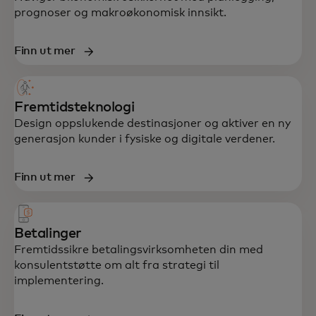
prognoser og makroøkonomisk innsikt.
Helhetlig støtte innen strategi, data,
Finn ut mer
teknologi og kundeopplevelse – utviklet for
å fremme vekst og motstandskraft.
Fremtidsteknologi
Design oppslukende destinasjoner og aktiver en ny
generasjon kunder i fysiske og digitale verdener.
Finn ut mer
Betalinger
Fremtidssikre betalingsvirksomheten din med
konsulentstøtte om alt fra strategi til
implementering.