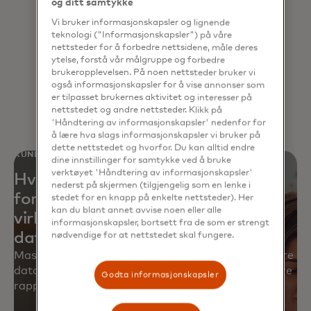
og ditt samtykke
Vi bruker informasjonskapsler og lignende
Bryt ned siloer, sørg for konsistens
teknologi ("Informasjonskapsler") på våre
nettsteder for å forbedre nettsidene, måle deres
og muliggjør innsikt som gir
ytelse, forstå vår målgruppe og forbedre
grunnlag for smartere beslutninger.
brukeropplevelsen. På noen nettsteder bruker vi
også informasjonskapsler for å vise annonser som
er tilpasset brukernes aktivitet og interesser på
nettstedet og andre nettsteder. Klikk på
'Håndtering av informasjonskapsler' nedenfor for
å lære hva slags informasjonskapsler vi bruker på
dette nettstedet og hvorfor. Du kan alltid endre
KUNDEHISTORIE
dine innstillinger for samtykke ved å bruke
verktøyet 'Håndtering av informasjonskapsler'
Hvordan en nordamerikansk
nederst på skjermen (tilgjengelig som en lenke i
forhandler utviklet en
stedet for en knapp på enkelte nettsteder). Her
kan du blant annet avvise noen eller alle
virksomhetsomfattende
informasjonskapsler, bortsett fra de som er strengt
datastrategi
nødvendige for at nettstedet skal fungere.
Mastercard bidro til å tette kritiske hull, sentralisere
data og bygge et styringsrammeverk for å forbedre
Godta informasjonskapsler
rapportering, analyser og prosesser.