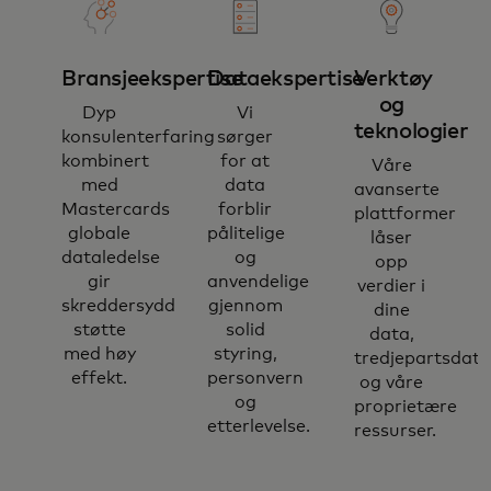
Bransjeekspertise
Dataekspertise
Verktøy
og
Dyp
Vi
teknologier​
konsulenterfaring
sørger
kombinert
for at
Våre
med
data
avanserte
Mastercards
forblir
plattformer
globale
pålitelige
låser
dataledelse
og
opp
gir
anvendelige
verdier i
skreddersydd
gjennom
dine
støtte
solid
data,
med høy
styring,
tredjepartsdata
effekt.
personvern
og våre
og
proprietære
etterlevelse.
ressurser.