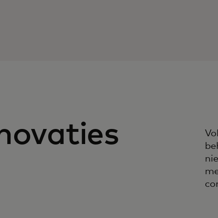
novaties
Vo
be
ni
me
co