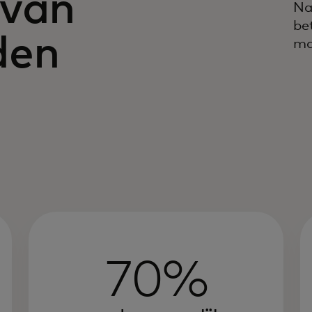
 van
Na
be
den
ma
70%