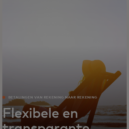
Voor jou
Zakelijk
Voor de wereld
Voor vernieuwers
Nieuws en trends
BETALINGEN VAN REKENING NAAR REKENING
Flexibele en
transparante