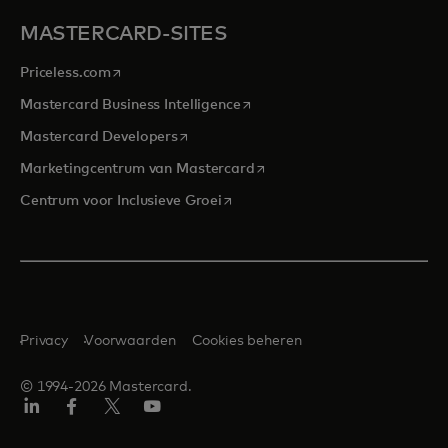
MASTERCARD-SITES
opens in a new tab
Priceless.com
opens in a new tab
Mastercard Business Intelligence
opens in a new tab
Mastercard Developers
opens in a new tab
Marketingcentrum van Mastercard
opens in a new tab
Centrum voor Inclusieve Groei
Privacy
Voorwaarden
Cookies beheren
© 1994-2026 Mastercard.
Linkedin
Facebook
Twitter/X
YouTube