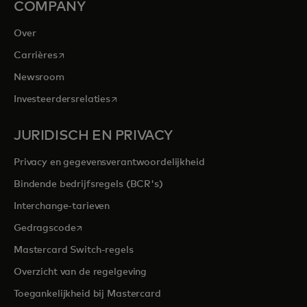
COMPANY
Over
opens in a new tab
Carrières
Newsroom
opens in a new tab
Investeerdersrelaties
JURIDISCH EN PRIVACY
Privacy en gegevensverantwoordelijkheid
Bindende bedrijfsregels (BCR's)
Interchange-tarieven
opens in a new tab
Gedragscode
Mastercard Switch-regels
Overzicht van de regelgeving
Toegankelijkheid bij Mastercard