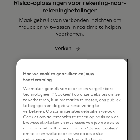
Risico-oplossingen voor rekening-naar-
rekeningbetalingen
M
aak gebruik van verbonden inzichten om
fraude en witwassen in realtime te helpen
voorkomen.
Verken
Hoe we cookies gebruiken en jouw
toestemming
We maken gebruik van cookies en vergelijkbare
technologieën ('Cookies') op onze websites om ze
te verbeteren, hun prestaties te meten, ons publiek
Geldbeweging
te begrijpen en de gebruikerservaring te
verbeteren. Op sommige sites gebruiken we ook
Transformeer hoe bedrijven en mensen geld
Cookies om advertenties te tonen op basis van de
verplaatsen
browseactiviteiten en interesses van jou op de site
en andere sites. Klik hieronder op 'Beheer cookies'
Verken
om te lezen welke cookies we op deze site
gebruiken en waarom. Je kunt altijd jouw