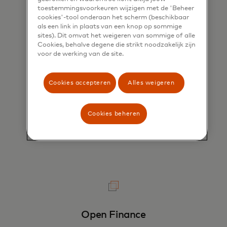
toestemmingsvoorkeuren wijzigen met de 'Beheer
cookies'-tool onderaan het scherm (beschikbaar
als een link in plaats van een knop op sommige
sites). Dit omvat het weigeren van sommige of alle
Cookies, behalve degene die strikt noodzakelijk zijn
voor de werking van de site.
Rekening betalen
Cookies accepteren
Alles weigeren
Bied iedereen een transparante, intuïtieve
ervaring voor het betalen van rekeningen
Cookies beheren
Verken
Open Finance