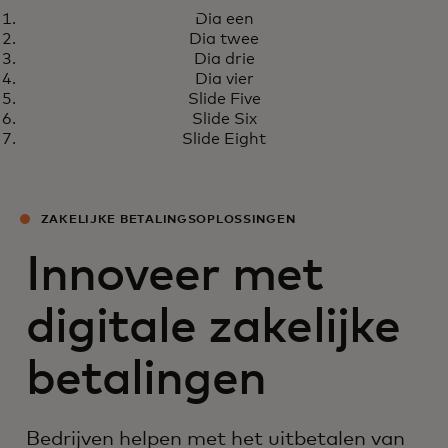
RAPPORT
Dia een
Wat is de volgende stap voor
Meer informatie
Dia twee
realtime betalingen?
Dia drie
Dia vier
Slide Five
Slide Six
Slide Eight
ZAKELIJKE BETALINGSOPLOSSINGEN
Innoveer met
digitale zakelijke
betalingen
Bedrijven helpen met het uitbetalen van