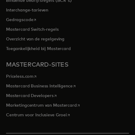
Bindende bedrijfsregels (BCR's)
Interchange-tarieven
opens in a new tab
Gedragscode
Mastercard Switch-regels
Overzicht van de regelgeving
Toegankelijkheid bij Mastercard
MASTERCARD-SITES
opens in a new tab
Priceless.com
opens in a new tab
Mastercard Business Intelligence
opens in a new tab
Mastercard Developers
opens in a new tab
Marketingcentrum van Mastercard
opens in a new tab
Centrum voor Inclusieve Groei