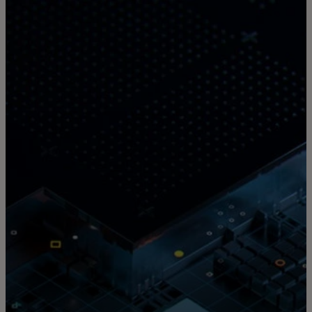
Voor jou
Zakelijk
Voor de wereld
Voor vernieuwers
Nieuws en trends