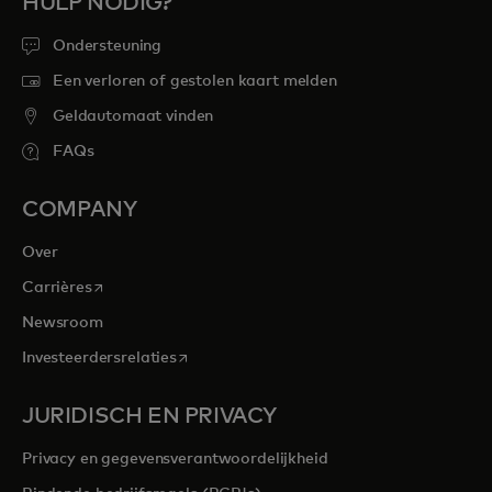
HULP NODIG?
Ondersteuning
Een verloren of gestolen kaart melden
Geldautomaat vinden
FAQs
COMPANY
Over
opens in a new tab
Carrières
Newsroom
opens in a new tab
Investeerdersrelaties
JURIDISCH EN PRIVACY
Privacy en gegevensverantwoordelijkheid