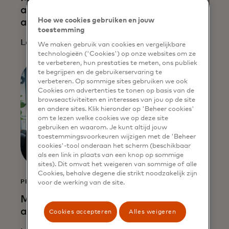
accelerate mainstream stablecoin
Hoe we cookies gebruiken en jouw
adoption
toestemming
Lees meer
We maken gebruik van cookies en vergelijkbare
technologieën ('Cookies') op onze websites om ze
te verbeteren, hun prestaties te meten, ons publiek
te begrijpen en de gebruikerservaring te
verbeteren. Op sommige sites gebruiken we ook
Cookies om advertenties te tonen op basis van de
browseactiviteiten en interesses van jou op de site
en andere sites. Klik hieronder op 'Beheer cookies'
om te lezen welke cookies we op deze site
gebruiken en waarom. Je kunt altijd jouw
toestemmingsvoorkeuren wijzigen met de 'Beheer
cookies'-tool onderaan het scherm (beschikbaar
als een link in plaats van een knop op sommige
sites). Dit omvat het weigeren van sommige of alle
Cookies, behalve degene die strikt noodzakelijk zijn
PERSBERICHT
voor de werking van de site.
Mastercard en Moonpay werken samen
aan reguliere stablecoin-betalingen
Cookies accepteren
Alles weigeren