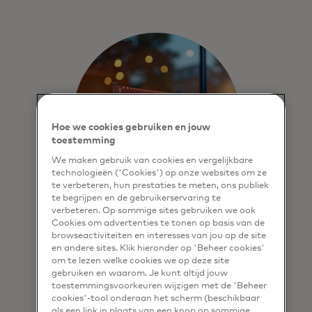
Hoe we cookies gebruiken en jouw
toestemming
We maken gebruik van cookies en vergelijkbare
technologieën ('Cookies') op onze websites om ze
te verbeteren, hun prestaties te meten, ons publiek
te begrijpen en de gebruikerservaring te
verbeteren. Op sommige sites gebruiken we ook
Termijnen
Cookies om advertenties te tonen op basis van de
browseactiviteiten en interesses van jou op de site
Onze programma's voor betalen in
en andere sites. Klik hieronder op 'Beheer cookies'
om te lezen welke cookies we op deze site
termijnen en later betalen bieden
gebruiken en waarom. Je kunt altijd jouw
meer flexibiliteit voor uitgevers,
toestemmingsvoorkeuren wijzigen met de 'Beheer
verkopers en consumenten.
cookies'-tool onderaan het scherm (beschikbaar
als een link in plaats van een knop op sommige