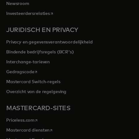
Newsroom
opens in a new tab
Investeerdersrelaties
JURIDISCH EN PRIVACY
Privacy en gegevensverantwoordelijkheid
Bindende bedrijfsregels (BCR's)
Interchange-tarieven
opens in a new tab
Gedragscode
Mastercard Switch-regels
Overzicht van de regelgeving
MASTERCARD-SITES
opens in a new tab
Priceless.com
opens in a new tab
Mastercard diensten