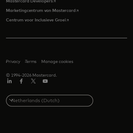
opens in a new tab
Mastercard Developers
opens in a new tab
Marketingcentrum van Mastercard
opens in a new tab
Centrum voor Inclusieve Groei
Privacy
Terms
Manage cookies
© 1994-2026 Mastercard.
Linkedin
Facebook
Twitter/X
YouTube
Select
a
country