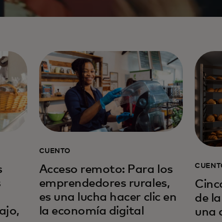
CUENTO
CUENT
s
Acceso remoto: Para los
s
emprendedores rurales,
Cinc
es una lucha hacer clic en
de l
ajo,
la economía digital
una 