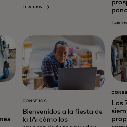
pros
Leer más
pan
Leer m
CONSE
CONSEJOS
Las 
siem
Bienvenidos a la fiesta de
nes
prop
la IA: cómo los