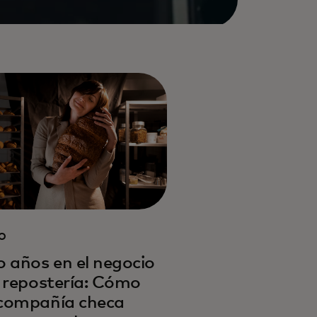
O
o años en el negocio
a repostería: Cómo
compañía checa