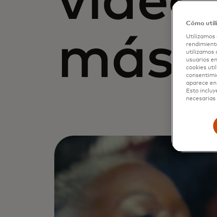
videos
Cómo util
más
Utilizamos 
rendimiento
utilizamos 
usuarios en
cookies uti
consentimi
aparece en 
Esto incluy
necesarias 