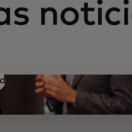
as notic
d