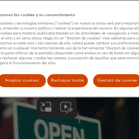
, blogs 
izamos las cookies y su consentimiento
cookies y tecnologías similares (“cookies”) en nuestros sitios web para mejorarl
, entender a nuestro público y realzar la experiencia del usuario. En algunos sit
cookies para mostrar publicidad basada en las actividades de navegación e inter
 el sitio y en otros sitios. Haga clic en “Gestión de cookies” más adelante para 
lizamos en este sitio y las razones de ello. Usted puede cambiar sus preferencia
ento en cualquier momento haciendo uso de la herramienta “Gestión de cookie
la parte inferior de la pantalla (disponible como enlace en vez de botón en algun
e rechazar algunas o todas las cookies, a excepción de aquellas que sean estri
para el funcionamiento del sitio.
Aceptar cookies
Rechazar todas
Gestión de cookies