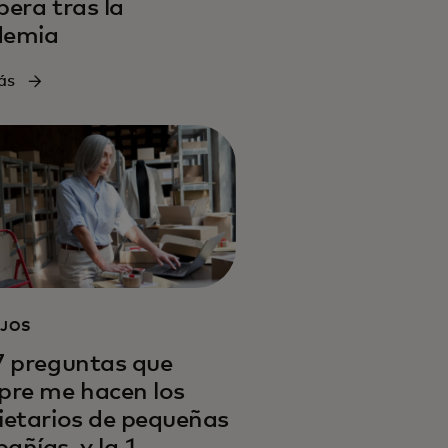
pera tras la
demia
ás
JOS
7 preguntas que
pre me hacen los
ietarios de pequeñas