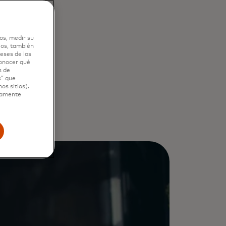
y
os, medir su
ios, también
eses de los
conocer qué
s de
s” que
os sitios).
ctamente