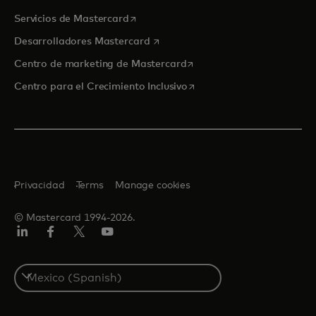
se abre en una pestaña nueva
Servicios de Mastercard
se abre en una pestaña nueva
Desarrolladores Mastercard
se abre en una pestaña nu
Centro de marketing de Mastercard
se abre en una pestaña nu
Centro para el Crecimiento Inclusivo
Privacidad
Terms
Manage cookies
© Mastercard 1994-2026.
LinkedIn
Facebook
Twitter/X
YouTube
Select
a
country