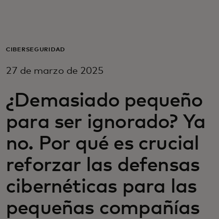
Para ti
Para empresas
CIBERSEGURIDAD
27 de marzo de 2025
Para el mundo
¿Demasiado pequeño
Para innovadores
para ser ignorado? Ya
no. Por qué es crucial
Noticias y tendencias
reforzar las defensas
cibernéticas para las
pequeñas compañías