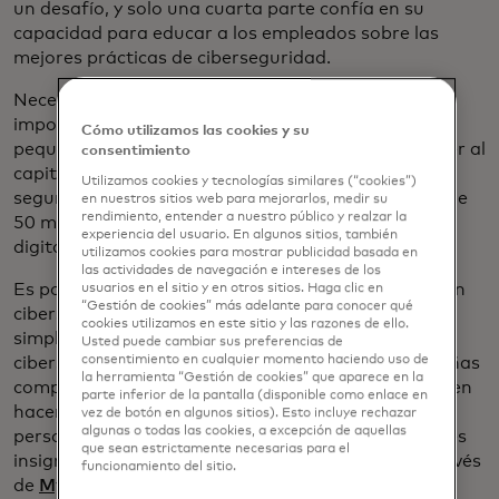
un desafío, y solo una cuarta parte confía en su
capacidad para educar a los empleados sobre las
mejores prácticas de ciberseguridad.
Necesitan apoyo. Esta es una parte cada vez más
importante de nuestra misión de ayudar a las
Cómo utilizamos las cookies y su
pequeñas compañías a pagar, recibir pagos, acceder al
consentimiento
capital y digitalizar sus operaciones de manera
Utilizamos cookies y tecnologías similares (“cookies”)
segura. Desde 2020, Mastercard incorporó a más de
en nuestros sitios web para mejorarlos, medir su
rendimiento, entender a nuestro público y realzar la
50 millones de pequeñas compañías a la economía
experiencia del usuario. En algunos sitios, también
digital. Pero solo la confianza los mantendrá allí.
utilizamos cookies para mostrar publicidad basada en
las actividades de navegación e intereses de los
Es por eso que nos asociamos con otros expertos en
usuarios en el sitio y en otros sitios. Haga clic en
“Gestión de cookies” más adelante para conocer qué
ciberseguridad e invertimos en innovación que
cookies utilizamos en este sitio y las razones de ello.
simplifica pero fortalece los enfoques de
Usted puede cambiar sus preferencias de
consentimiento en cualquier momento haciendo uso de
ciberseguridad para que los propietarios de pequeñas
la herramienta “Gestión de cookies” que aparece en la
compañías puedan concentrar en lo que mejor saben
parte inferior de la pantalla (disponible como enlace en
hacer: servir a sus clientes. Por ejemplo,
vez de botón en algunos sitios). Esto incluye rechazar
algunas o todas las cookies, a excepción de aquellas
personalizamos nuestro escáner de vulnerabilidades
que sean estrictamente necesarias para el
insignia RiskRecon para pequeñas compañías a través
funcionamiento del sitio.
se abre en una pestaña nueva
de
My Cyber Risk
, lo que les permite identificar,