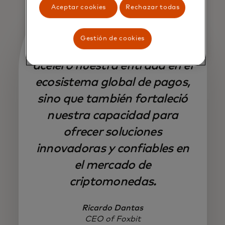
Aceptar cookies
Rechazar todas
Gestión de cookies
La plataforma no solo
aceleró nuestra entrada en el
ecosistema global de pagos,
sino que también fortaleció
nuestra capacidad para
ofrecer soluciones
innovadoras y confiables en
el mercado de
criptomonedas.
Ricardo Dantas
CEO of Foxbit