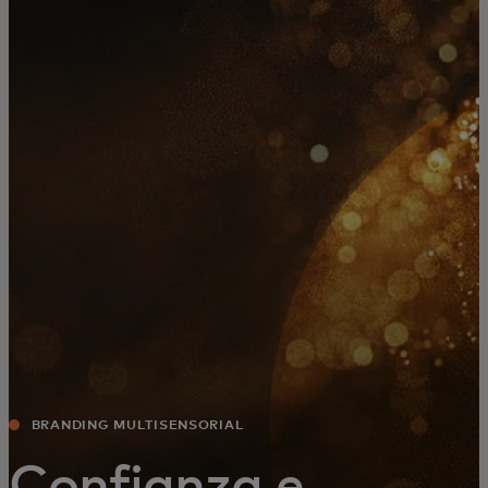
Para ti
Para empresas
Para el mundo
Para innovadores
Noticias y tendencias
BRANDING MULTISENSORIAL
Confianza e