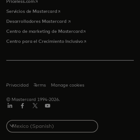
se abre en una pestaña nueva
Priceless.com
se abre en una pestaña nueva
Servicios de Mastercard
se abre en una pestaña nueva
Desarrolladores Mastercard
se abre en una pestaña nu
Centro de marketing de Mastercard
se abre en una pestaña nu
Centro para el Crecimiento Inclusivo
Privacidad
Terms
Manage cookies
© Mastercard 1994-2026.
LinkedIn
Facebook
Twitter/X
YouTube
Select
a
country