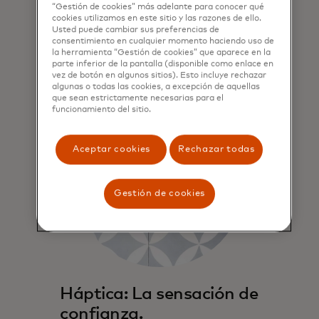
en la aplicación, y proporciona el
“Gestión de cookies” más adelante para conocer qué
cookies utilizamos en este sitio y las razones de ello.
ADN para una banda sonora de
Usted puede cambiar sus preferencias de
Priceless Experiences.
consentimiento en cualquier momento haciendo uso de
la herramienta “Gestión de cookies” que aparece en la
parte inferior de la pantalla (disponible como enlace en
vez de botón en algunos sitios). Esto incluye rechazar
algunas o todas las cookies, a excepción de aquellas
que sean estrictamente necesarias para el
funcionamiento del sitio.
Aceptar cookies
Rechazar todas
Gestión de cookies
Háptica: La sensación de
confianza.