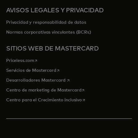
AVISOS LEGALES Y PRIVACIDAD
Privacidad y responsabilidad de datos
Normas corporativas vinculantes (BCRs)
SITIOS WEB DE MASTERCARD
se abre en una pestaña nueva
Priceless.com
se abre en una pestaña nueva
Servicios de Mastercard
se abre en una pestaña nueva
Desarrolladores Mastercard
se abre en una pestaña nu
Centro de marketing de Mastercard
se abre en una pestaña nu
Centro para el Crecimiento Inclusivo