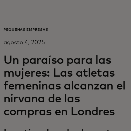
Para ti
Para empresas
PEQUEÑAS EMPRESAS
agosto 4, 2025
Para el mundo
Un paraíso para las
Para innovadores
mujeres: Las atletas
femeninas alcanzan el
Noticias y tendencias
nirvana de las
compras en Londres