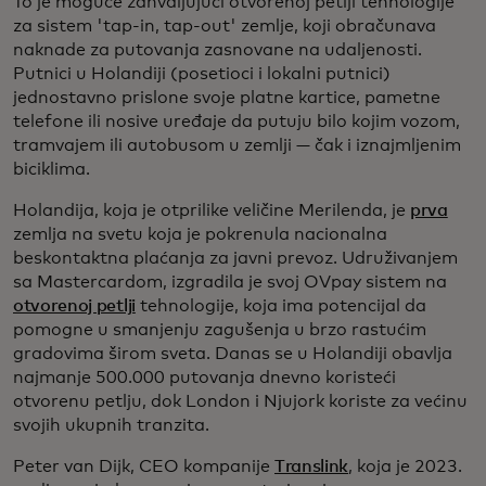
To je moguće zahvaljujući otvorenoj petlji tehnologije
za sistem 'tap-in, tap-out' zemlje, koji obračunava
naknade za putovanja zasnovane na udaljenosti.
Putnici u Holandiji (posetioci i lokalni putnici)
jednostavno prislone svoje platne kartice, pametne
telefone ili nosive uređaje da putuju bilo kojim vozom,
tramvajem ili autobusom u zemlji — čak i iznajmljenim
biciklima.
Holandija, koja je otprilike veličine Merilenda, je
prva
zemlja na svetu koja je pokrenula nacionalna
beskontaktna plaćanja za javni prevoz. Udruživanjem
sa Mastercardom, izgradila je svoj OVpay sistem na
otvorenoj petlji
tehnologije, koja ima potencijal da
pomogne u smanjenju zagušenja u brzo rastućim
gradovima širom sveta. Danas se u Holandiji obavlja
najmanje 500.000 putovanja dnevno koristeći
otvorenu petlju, dok London i Njujork koriste za većinu
svojih ukupnih tranzita.
Peter van Dijk, CEO kompanije
Translink
, koja je 2023.