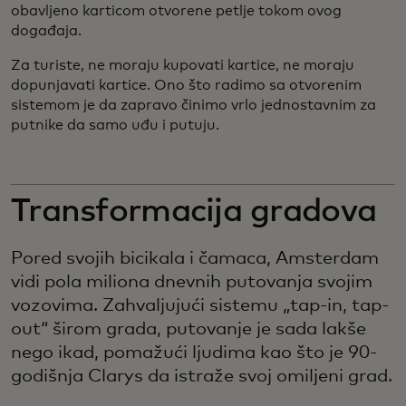
obavljeno karticom otvorene petlje tokom ovog
događaja.
Za turiste, ne moraju kupovati kartice, ne moraju
dopunjavati kartice. Ono što radimo sa otvorenim
sistemom je da zapravo činimo vrlo jednostavnim za
putnike da samo uđu i putuju.
Transformacija gradova
Pored svojih bicikala i čamaca, Amsterdam
vidi pola miliona dnevnih putovanja svojim
vozovima. Zahvaljujući sistemu „tap-in, tap-
out“ širom grada, putovanje je sada lakše
nego ikad, pomažući ljudima kao što je 90-
godišnja Clarys da istraže svoj omiljeni grad.