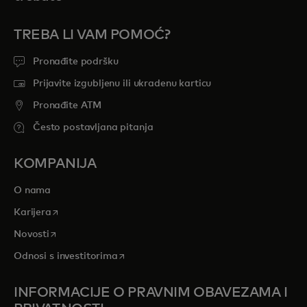
TREBA LI VAM POMOĆ?
Pronađite podršku
Prijavite izgubljenu ili ukradenu karticu
Pronađite ATM
Često postavljana pitanja
KOMPANIJA
O nama
opens in a new tab
Karijera
opens in a new tab
Novosti
opens in a new tab
Odnosi s investitorima
INFORMACIJE O PRAVNIM OBAVEZAMA I