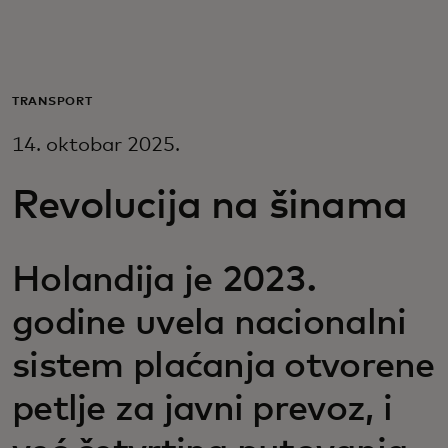
Za vas
Za biznis
TRANSPORT
14. oktobar 2025.
Za svijet
Revolucija na šinama
Za inovatore
Holandija je 2023.
Novosti i trendovi
godine uvela nacionalni
sistem plaćanja otvorene
petlje za javni prevoz, i