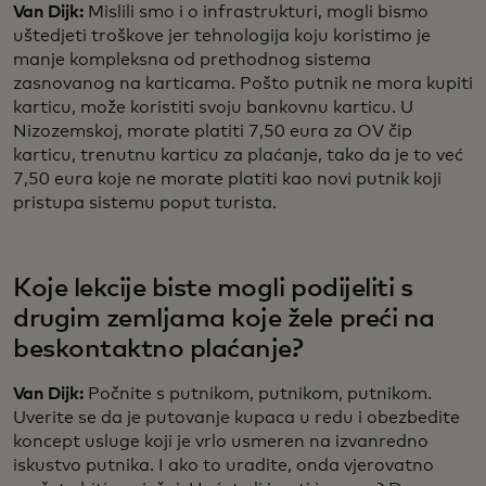
Van Dijk:
Mislili smo i o infrastrukturi, mogli bismo
uštedjeti troškove jer tehnologija koju koristimo je
manje kompleksna od prethodnog sistema
zasnovanog na karticama. Pošto putnik ne mora kupiti
karticu, može koristiti svoju bankovnu karticu. U
Nizozemskoj, morate platiti 7,50 eura za OV čip
karticu, trenutnu karticu za plaćanje, tako da je to već
7,50 eura koje ne morate platiti kao novi putnik koji
pristupa sistemu poput turista.
Koje lekcije biste mogli podijeliti s
drugim zemljama koje žele preći na
beskontaktno plaćanje?
Van Dijk:
Počnite s putnikom, putnikom, putnikom.
Uverite se da je putovanje kupaca u redu i obezbedite
koncept usluge koji je vrlo usmeren na izvanredno
iskustvo putnika. I ako to uradite, onda vjerovatno