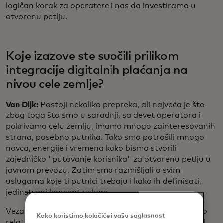
logičan korak za operatere i nas da investiramo u
otvorenu petlju.
Koje izazove ste suočili prilikom
integracije digitalnih plaćanja na
nivou cele zemlje?
Van Dijk:
Postoji nekoliko prepreka, ali najveća je što
zbog toga što smo u saradnji, sa devet operatora i
pokrivamo celu zemlju, imamo mnogo zainteresovanih
strana, posebno putnika. Tako smo potrošili mnogo
novca, energije i vremena kako bismo stvorili
zajedničko "putovanje korisnika" za otvorenu petlju u
javnom prevozu. Zatim smo razmišljali o svim
uslugama koje ti putnici trebaju i kako ih definisati,
jedinstveni koncept usluge.
Vezano za ažuriranje naše infrastrukture, jer imamo
Kako koristimo kolačiće i vašu saglasnost
relativno staru infrastrukturu, to je takođe bio veliki