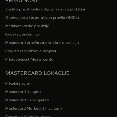
PRIVATNOSTI
Zaštita privatnosti i odgovornost za podatke
Obavezujuća korporativna pravila (BCRs)
Međubankarske provizije
opens in a new tab
Kodeks ponašanja
Mastercard pravila za obradu transakcija
Pregled regulatornih propisa
Pristupačnost Mastercarda
MASTERCARD LOKACIJE
opens in a new tab
Priceless.com
opens in a new tab
Mastercard usluge
opens in a new tab
Mastercard Developers
opens in a new tab
Mastercard Marketinški centar
opens in a new tab
Centar za inkluzivni rast