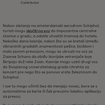
Contributor
Nakon sletanja na amsterdamski aerodrom Schiphol,
turisti mogu
skočiti na voz
do impozantne centralne
stanice u gradu, a odatle uhvatiti tramvaj do hotela.
Nekoliko dana kasnije, nakon što su se kretali između
vibrantnih gradskih znamenitosti pešice, biciklom i
malo javnim prevozom, mogu se ukrcati na voz za
Zaanse Schans da obiđu ikonijske vetrenjače koje
škripaju duž reke Zaan. Kasnije mogu uzeti drugi voz
do živopisnog univerzitetskog grada Utrehta za
koncert pre nego što se ponovo vrate železnicom do
Schiphol.
I sve to mogu učiniti bez da menjaju novac, bore se s
automatima za karte ili čak preuzmu lokalnu aplikaciju
za prevoz.