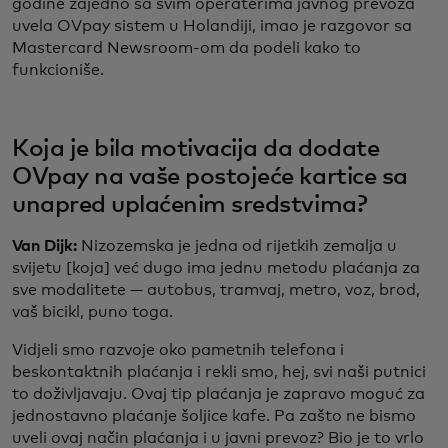
godine zajedno sa svim operaterima javnog prevoza
uvela OVpay sistem u Holandiji, imao je razgovor sa
Mastercard Newsroom-om da podeli kako to
funkcioniše.
Koja je bila motivacija da dodate
OVpay na vaše postojeće kartice sa
unapred uplaćenim sredstvima?
Van Dijk:
Nizozemska je jedna od rijetkih zemalja u
svijetu [koja] već dugo ima jednu metodu plaćanja za
sve modalitete — autobus, tramvaj, metro, voz, brod,
vaš bicikl, puno toga.
Vidjeli smo razvoje oko pametnih telefona i
beskontaktnih plaćanja i rekli smo, hej, svi naši putnici
to doživljavaju. Ovaj tip plaćanja je zapravo moguć za
jednostavno plaćanje šoljice kafe. Pa zašto ne bismo
uveli ovaj način plaćanja i u javni prevoz? Bio je to vrlo