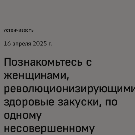
Для вас
Для бизнеса
УСТОЙЧИВОСТЬ
16 апреля 2025 г.
Для всего мира
Познакомьтесь с
Для новаторов
женщинами,
революционизирующим
Новости и тренды
здоровые закуски, по
одному
несовершенному