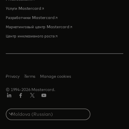
opens in a new tab
Услуги Mastercard
opens in a new tab
Разработчики Mastercard
opens in a new tab
Маркетинговый центр Mastercard
opens in a new tab
Центр инклюзивного роста
Privacy
Terms
Manage cookies
© 1994-2026 Mastercard.
LinkedIn
Facebook
Twitter/X
Youtube
Select
a
country