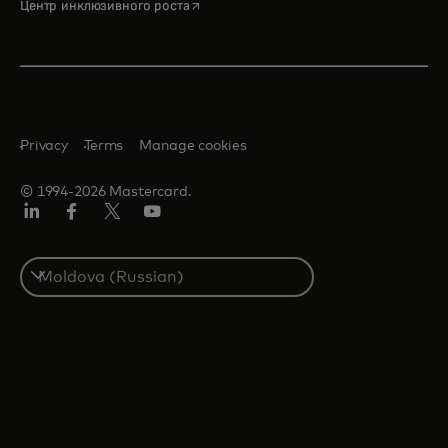
opens in a new tab
Центр инклюзивного роста
Privacy
Terms
Manage cookies
© 1994-2026 Mastercard.
LinkedIn
Facebook
Twitter/X
Youtube
Select
a
country