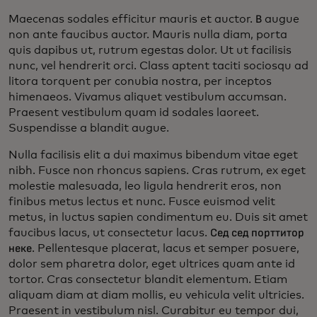
Maecenas sodales efficitur mauris et auctor. В augue
non ante faucibus auctor. Mauris nulla diam, porta
quis dapibus ut, rutrum egestas dolor. Ut ut facilisis
nunc, vel hendrerit orci. Class aptent taciti sociosqu ad
litora torquent per conubia nostra, per inceptos
himenaeos. Vivamus aliquet vestibulum accumsan.
Praesent vestibulum quam id sodales laoreet.
Suspendisse a blandit augue.
Nulla facilisis elit a dui maximus bibendum vitae eget
nibh. Fusce non rhoncus sapiens. Cras rutrum, ex eget
molestie malesuada, leo ligula hendrerit eros, non
finibus metus lectus et nunc. Fusce euismod velit
metus, in luctus sapien condimentum eu. Duis sit amet
faucibus lacus, ut consectetur lacus. Сед сед порттитор
неке. Pellentesque placerat, lacus et semper posuere,
dolor sem pharetra dolor, eget ultrices quam ante id
tortor. Cras consectetur blandit elementum. Etiam
aliquam diam at diam mollis, eu vehicula velit ultricies.
Praesent in vestibulum nisl. Curabitur eu tempor dui,