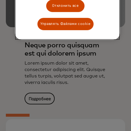
Отклонить все
Управлять Файлами cookie
Neque porro quisquam
est qui dolorem ipsum
Lorem ipsum dolor sit amet,
consectetur adipiscing elit. Quisque
tellus turpis, volutpat sed augue ut,
viverra iaculis risus.
Подробнее