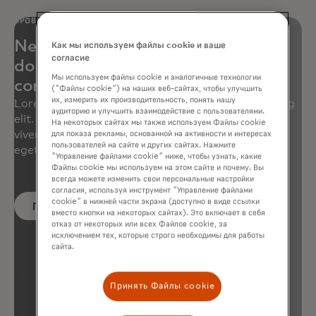
БРОВЬ
Neque porro quisquam est qui
Как мы используем файлы cookie и ваше
согласие
dolorem ipsum quia dolor sit amet,
Мы используем файлы cookie и аналогичные технологии
consectetur, adipisci velit
("Файлы cookie") на наших веб-сайтах, чтобы улучшить
их, измерить их производительность, понять нашу
Lorem ipsum dolor sit amet, consectetur adipiscing
аудиторию и улучшить взаимодействие с пользователями.
elit. Quisque tellus turpis, volutpat sed augue ut,
На некоторых сайтах мы также используем Файлы cookie
viverra iaculis risus. Nullam sit amet luctus ligula,
для показа рекламы, основанной на активности и интересах
пользователей на сайте и других сайтах. Нажмите
eget ornare massa.
"Управление файлами cookie" ниже, чтобы узнать, какие
Файлы cookie мы используем на этом сайте и почему. Вы
всегда можете изменить свои персональные настройки
согласия, используя инструмент "Управление файлами
cookie" в нижней части экрана (доступно в виде ссылки
Подробнее
вместо кнопки на некоторых сайтах). Это включает в себя
отказ от некоторых или всех Файлов cookie, за
исключением тех, которые строго необходимы для работы
сайта.
Принять Файлы cookie