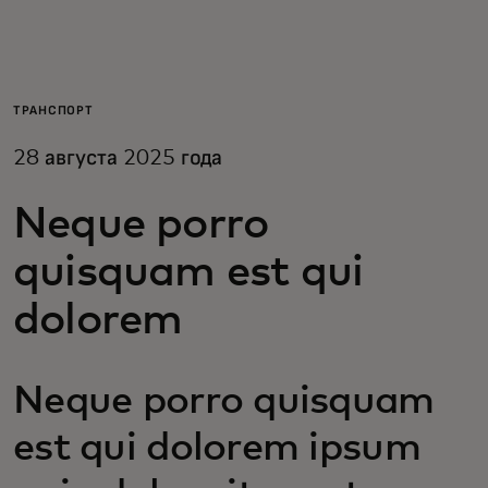
Для вас
Для бизнеса
ТРАНСПОРТ
28 августа 2025 года
Для всего мира
Neque porro
Для новаторов
quisquam est qui
dolorem
Новости и тренды
Neque porro quisquam
est qui dolorem ipsum