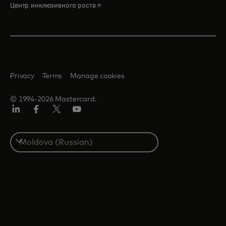
opens in a new tab
Центр инклюзивного роста
Privacy
Terms
Manage cookies
© 1994-2026 Mastercard.
LinkedIn
Facebook
Twitter/X
Youtube
Select
a
country