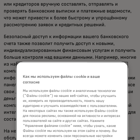
или кредиторов вручную составлять, отправлять и
проверять банковские выписки и платежные ведомости,
что может привести к более быстрому и упрощённому
рассмотрению заявок и кредитных решений.
Безопасный доступ к информации вашего банковского
счета также позволит получить доступ к новыми,
индивидуализированным финансовым услугам и получить
больше контроля над вашими данными. Например, многие
из нас имеют счета в разных банках или брокерских
компаниях. Открытый банкинг позволяет агрегировать
Как мы используем файлы cookie и ваше
информацию по всем этим счетам в одну выбранную вами
согласие
панель управления в реальном времени, чтобы видеть все
свои деньги в одном месте. Это может даже сделать ваши
Мы используем файлы cookie и аналогичные технологии
("Файлы cookie") на наших веб-сайтах, чтобы улучшить
деньги более разумными: некоторые финансовые
их, измерить их производительность, понять нашу
компании, такие как Bunq, накладывают искусственный
аудиторию и улучшить взаимодействие с пользователями.
На некоторых сайтах мы также используем Файлы cookie
интеллект, чтобы предоставить практические инсайты для
для показа рекламы, основанной на активности и интересах
составления бюджета и управления деньгами.
пользователей на сайте и других сайтах. Нажмите
"Управление файлами cookie" ниже, чтобы узнать, какие
На некоторых рынках открытое банковское
Файлы cookie мы используем на этом сайте и почему. Вы
всегда можете изменить свои персональные настройки
обслуживание включает в себя механизмы, позволяющие