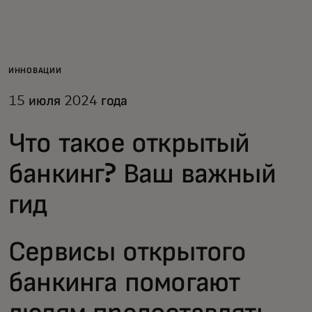
Для вас
Для бизнеса
ИННОВАЦИИ
15 июля 2024 года
Для всего мира
Что такое открытый
Для новаторов
банкинг? Ваш важный
гид
Новости и тренды
Сервисы открытого
банкинга помогают