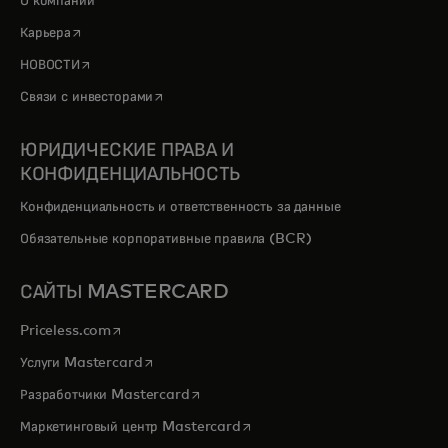
О компании
opens in a new tab
Карьера
opens in a new tab
НОВОСТИ
opens in a new tab
Связи с инвесторами
ЮРИДИЧЕСКИЕ ПРАВА И
КОНФИДЕНЦИАЛЬНОСТЬ
Конфиденциальность и ответственность за данные
Обязательные корпоративные правила (BCR)
САЙТЫ MASTERCARD
opens in a new tab
Priceless.com
opens in a new tab
Услуги Mastercard
opens in a new tab
Разработчики Mastercard
opens in a new tab
Маркетинговый центр Mastercard