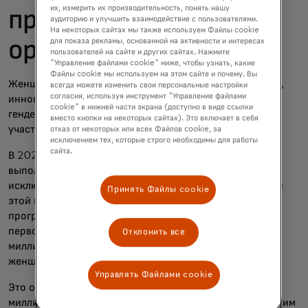
их, измерить их производительность, понять нашу
пределами нашей
аудиторию и улучшить взаимодействие с пользователями.
На некоторых сайтах мы также используем Файлы cookie
организации
для показа рекламы, основанной на активности и интересах
пользователей на сайте и других сайтах. Нажмите
"Управление файлами cookie" ниже, чтобы узнать, какие
Файлы cookie мы используем на этом сайте и почему. Вы
Женщины играют ключевую роль катализаторов роста,
всегда можете изменить свои персональные настройки
согласия, используя инструмент "Управление файлами
инноваций и социальных изменений, а преодоление
cookie" в нижней части экрана (доступно в виде ссылки
гендерного цифрового разрыва позволит женщинам
вместо кнопки на некоторых сайтах). Это включает в себя
участвовать и процветать в всё более цифровом мире.
отказ от некоторых или всех Файлов cookie, за
исключением тех, которые строго необходимы для работы
сайта.
В 2020 году мы достигли значительного рубежа,
выполнив наше обязательство ввести 500 миллионов
исключённых лиц в цифровую экономику. Мы достигли
Принять Файлы cookie
этой цели благодаря более чем 350 инновационным
программам в 80 странах и с тех пор удвоили наши
первоначальные обязательства, стремясь охватить 1
Отклонить все
миллиард человек к 2025 году, многие из которых —
женщины.
Управлять Файлами cookie
Это обязательство также включало поддержку 25
миллионов женщин-предпринимателей, чтобы помочь им