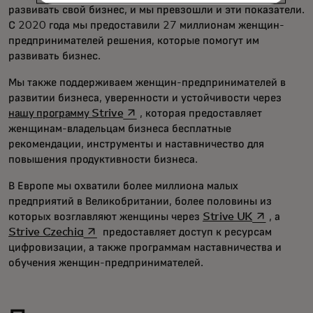
развивать свой бизнес, и мы превзошли и эти показатели.
С 2020 года мы предоставили 27 миллионам женщин-
предпринимателей решения, которые помогут им
развивать бизнес.
Мы также поддерживаем женщин-предпринимателей в
развитии бизнеса, уверенности и устойчивости через
opens in a new tab
нашу программу Strive
, которая предоставляет
женщинам-владельцам бизнеса бесплатные
рекомендации, инструменты и наставничество для
повышения продуктивности бизнеса.
В Европе мы охватили более миллиона малых
предприятий в Великобритании, более половины из
opens in a 
которых возглавляют женщины через
Strive UK
, а
opens in a new tab
Strive Czechia
предоставляет доступ к ресурсам
цифровизации, а также программам наставничества и
обучения женщин-предпринимателей.