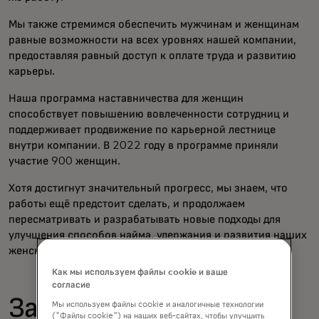
Мы также стремимся обеспечить мужчинам и женщинам
равные возможности на всех уровнях нашей компании,
предоставляя равный доступ к оплате труда и развитию
карьеры.
Наша программа наставничества для женщин
способствует повышению вовлеченности сотрудниц и
поддерживает продвижение по карьерной лестнице
внутри компании. В 2022 году в программе приняли
участие 900 женщин.
Хотя достигнут значительный прогресс, мы знаем, что
работы ещё предстоит сделать, и продолжаем
пересматривать и разрабатывать новые подходы для
улучшения способов найма, удержания и развития наших
женских талантов.
Как мы используем файлы cookie и ваше
согласие
Защита женщин за
Мы используем файлы cookie и аналогичные технологии
("Файлы cookie") на наших веб-сайтах, чтобы улучшить