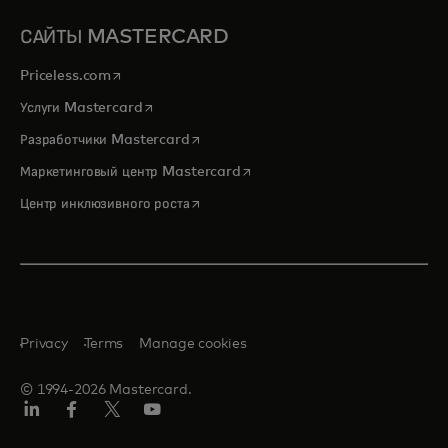
САЙТЫ MASTERCARD
opens in a new tab
Priceless.com
opens in a new tab
Услуги Mastercard
opens in a new tab
Разработчики Mastercard
opens in a new tab
Маркетинговый центр Mastercard
opens in a new tab
Центр инклюзивного роста
Privacy
Terms
Manage cookies
© 1994-2026 Mastercard.
LinkedIn
Facebook
Twitter/X
Youtube