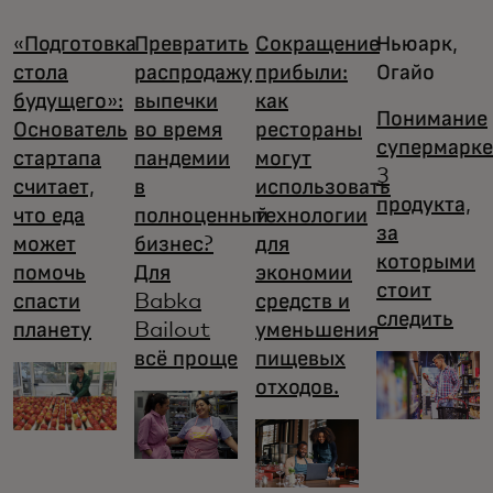
«Подготовка
Превратить
Сокращение
Ньюарк,
стола
распродажу
прибыли:
Огайо
будущего»:
выпечки
как
Понимание
Основатель
во время
рестораны
супермарке
стартапа
пандемии
могут
3
считает,
в
использовать
продукта,
что еда
полноценный
технологии
за
может
бизнес?
для
которыми
помочь
Для
экономии
стоит
спасти
Babka
средств и
следить
планету
Bailout
уменьшения
всё проще
пищевых
отходов.