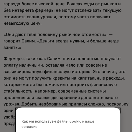
гораздо более высокой цене. В часах езды от рынков и
без интернета фермеры не могут отслеживать текущую
стоимость своих урожая, поэтому часто получают
невыгодную цену.
«Они дают тебе половину рыночной стоимости», —
говорит Салим. «Деньги всегда нужны, и больше негде
занять.»
Фермеры, такие как Салим, почти полностью получают
оплату наличными, оставляя мало или совсем не
зафиксированную финансовую историю. Это значит, что
они не могут получить кредиты на капитальные расходы,
которые могли бы помочь им построить финансовую
стабильность: например, современные системы
орошения или склады для хранения дополнительного
урожая. Добыть необходимые припасы сложно, поскольку
одни и те же посредники являются их источником
удобрений и семян — обычно низкого качества и
Как мы используем файлы cookie и ваше
продаваемых по высокой цене.
согласие