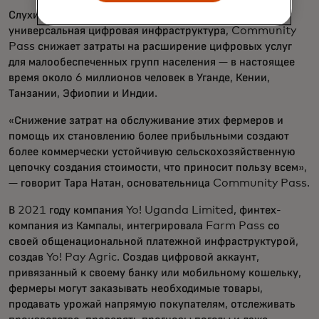
Слухи оказались правдой. Как заранее созданная,
универсальная цифровая инфраструктура, Community
Pass снижает затраты на расширение цифровых услуг
для малообеспеченных групп населения — в настоящее
время около 6 миллионов человек в Уганде, Кении,
Танзании, Эфиопии и Индии.
«Снижение затрат на обслуживание этих фермеров и
помощь их становлению более прибыльными создают
более коммерчески устойчивую сельскохозяйственную
цепочку создания стоимости, что приносит пользу всем»,
— говорит Тара Натан, основательница Community Pass.
В 2021 году компания Yo! Uganda Limited, финтех-
компания из Кампалы, интегрировала Farm Pass со
своей общенациональной платежной инфраструктурой,
создав Yo! Pay Agric. Создав цифровой аккаунт,
привязанный к своему банку или мобильному кошельку,
фермеры могут заказывать необходимые товары,
продавать урожай напрямую покупателям, отслеживать