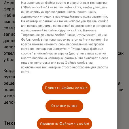
Именно поэтому в 2011 году Салим организовал
Мы используем файлы cookie и аналогичные технологии
("Файлы cookie") на наших веб-сайтах, чтобы улучшить
фермеров своей деревни в кооператив под названием
их, измерить их производительность, понять нашу
Набигинго, который ведёт переговоры о повышенных
аудиторию и улучшить взаимодействие с пользователями.
выплатах за продукцию и собирает средства на
На некоторых сайтах мы также используем Файлы cookie
для показа рекламы, основанной на активности и интересах
совместное оборудование. Однако организация вела
пользователей на сайте и других сайтах. Нажмите
записи на бумаге, что затрудняло отслеживание таких
"Управление файлами cookie" ниже, чтобы узнать, какие
Файлы cookie мы используем на этом сайте и почему. Вы
данных, как общая доходность на сегодняшний день и
всегда можете изменить свои персональные настройки
непогашенные платежи. Салим ходил пешком на поля
согласия, используя инструмент "Управление файлами
отдельных фермеров, чтобы передать сообщения, так как
cookie" в нижней части экрана (доступно в виде ссылки
вместо кнопки на некоторых сайтах). Это включает в себя
у большинства членов не было телефонов.
отказ от некоторых или всех Файлов cookie, за
исключением тех, которые строго необходимы для работы
Когда локдауны из-за COVID не позволили фермерам
сайта.
путешествовать, он начал искать технологические
решения. «Мы слышали слухи о новой системе, которая
Принять Файлы cookie
позволяет фермерам проводить безналичные транзакции
и получать доступ ко всему необходимому по всей
цепочке создания стоимости», — говорит он.
Отклонить все
Технология, которая «изменила всё»
Управлять Файлами cookie