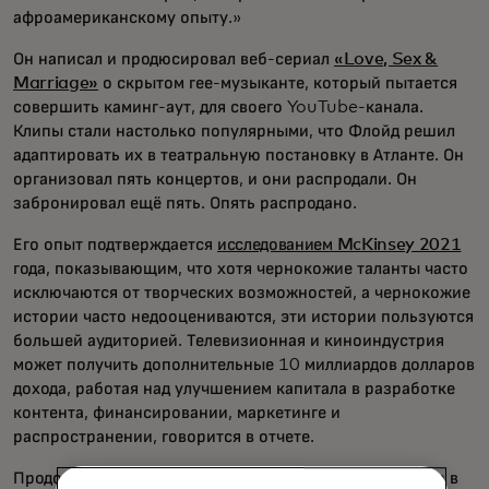
афроамериканскому опыту.»
Он написал и продюсировал веб-сериал
«Love, Sex &
Marriage»
о скрытом гее-музыканте, который пытается
совершить каминг-аут, для своего YouTube-канала.
Клипы стали настолько популярными, что Флойд решил
адаптировать их в театральную постановку в Атланте. Он
организовал пять концертов, и они распродали. Он
забронировал ещё пять. Опять распродано.
Его опыт подтверждается
исследованием McKinsey 2021
года, показывающим, что хотя чернокожие таланты часто
исключаются от творческих возможностей, а чернокожие
истории часто недооцениваются, эти истории пользуются
большей аудиторией. Телевизионная и киноиндустрия
может получить дополнительные 10 миллиардов долларов
дохода, работая над улучшением капитала в разработке
контента, финансировании, маркетинге и
распространении, говорится в отчете.
Продолжая писать и продюсировать, Флойд понял, что в