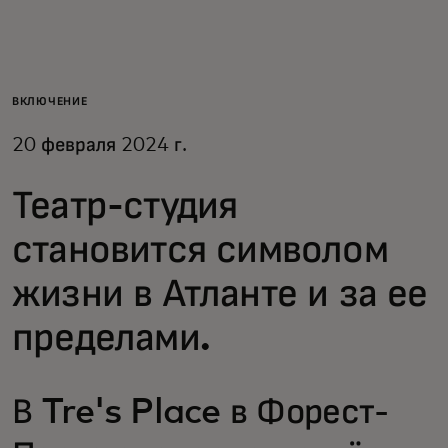
Для вас
Для бизнеса
ВКЛЮЧЕНИЕ
20 февраля 2024 г.
Для всего мира
Театр-студия
Для новаторов
становится символом
жизни в Атланте и за ее
Новости и тренды
пределами.
В Tre's Place в Форест-