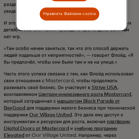
раздавать билеты жителям района, чтобы они могли
увидеть его постановки.
Управлять Файлами cookie
И это также означает предоставление места для местных
детей, чтобы они могли проводить время, даже если там
нет игр.
«Там особо нечем заняться, так что это способ держать
людей подальше от неприятностей», — говорит Флойд. «Я
бы предпочёл, чтобы они были там и не на улице.»
Часть этого успеха связана с тем, как Флойд использовал
свои отношения с Mastercard, чтобы продолжать
развивать свой бизнес. Он участвует в
Strive USA
,
возглавляемом
Центром инклюзивного роста Mastercard
,
который сотрудничал с
маршрутом Black Parade от
BeyGood
для поддержки малого бизнеса при технической
поддержке
Our Village United
. Это дало ему доступ к
инструментам и ресурсам для роста, включая
платформу
Digital Doors от Mastercard
и
учебную программу
Elevated
от Our Village United. Например, через