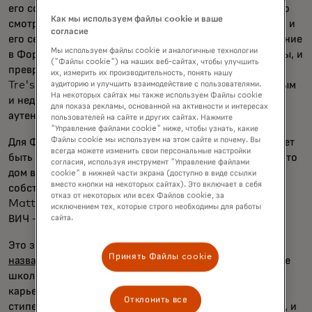
его сообществе нет места, где люди могли бы регулярно
Как мы используем файлы cookie и ваше
смотреть такие пьесы, как его. Поэтому в 2020 году он и
согласие
его сестра Айша Дадли приобрели старое офисное здание
Мы используем файлы cookie и аналогичные технологии
в Форест-Парке, малообеспеченном пригороде Атланты, и
("Файлы cookie") на наших веб-сайтах, чтобы улучшить
превратили его в театр «чёрный ящик» под названием
их, измерить их производительность, понять нашу
Tre's Place. Миссия театра — дать голос разнообразным
аудиторию и улучшить взаимодействие с пользователями.
На некоторых сайтах мы также используем Файлы cookie
и недостаточно представленным персонажам через
для показа рекламы, основанной на активности и интересах
аутентичные, инновационные и реальные истории.
пользователей на сайте и других сайтах. Нажмите
"Управление файлами cookie" ниже, чтобы узнать, какие
Файлы cookie мы используем на этом сайте и почему. Вы
Для Флойда это стало «драгоценностью в том, что может
всегда можете изменить свои персональные настройки
быть тёмным местом». Театр — это не просто здание; Это
согласия, используя инструмент "Управление файлами
дом в сообществе. Это значит показывать свои
cookie" в нижней части экрана (доступно в виде ссылки
вместо кнопки на некоторых сайтах). Это включает в себя
собственные пьесы — например, одну на Black Lives
отказ от некоторых или всех Файлов cookie, за
Matter и другую о чернокожей женщине с диагнозом
исключением тех, которые строго необходимы для работы
ВИЧ — через свою группу Tre Productions.
сайта.
Это значит создать некоммерческую организацию
под
Принять Файлы cookie
названием Elevating Voices
, которая посещает местные
школы, чтобы рассказывать студентам о разных
карьерных путях в искусстве, ежегодно предлагать
Отклонить все
стипендии выпускникам, интересующимся искусством, и