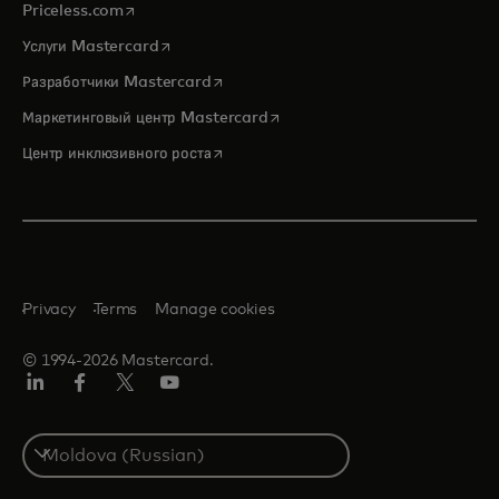
opens in a new tab
Priceless.com
opens in a new tab
Услуги Mastercard
opens in a new tab
Разработчики Mastercard
opens in a new tab
Маркетинговый центр Mastercard
opens in a new tab
Центр инклюзивного роста
Privacy
Terms
Manage cookies
© 1994-2026 Mastercard.
LinkedIn
Facebook
Twitter/X
Youtube
Select
a
country