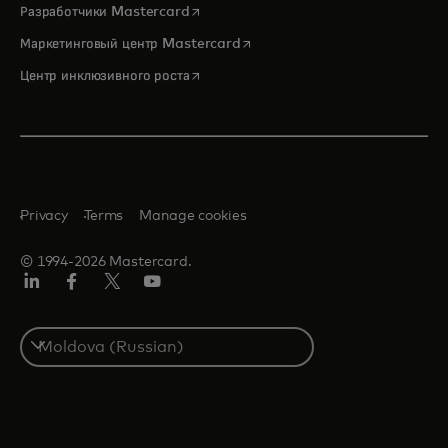
opens in a new tab
Разработчики Mastercard
opens in a new tab
Маркетинговый центр Mastercard
opens in a new tab
Центр инклюзивного роста
Privacy
Terms
Manage cookies
© 1994-2026 Mastercard.
LinkedIn
Facebook
Twitter/X
Youtube
Select
a
country