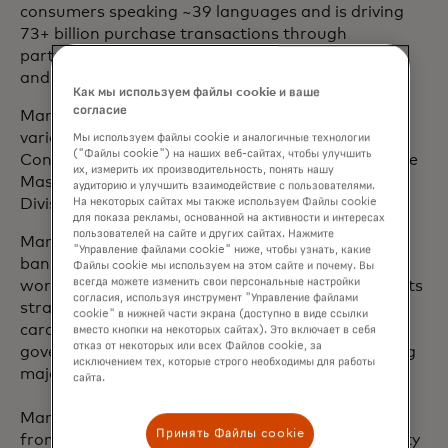
consumers speaking ~39 languages and is driving
73+ billion purchase transactions through
partnerships with retailers, financial institutions,
and businesses.
Как мы используем файлы cookie и ваше
согласие
Mark joined Mastercard in 2003 and has held
various leadership roles, including leading Global
Мы используем файлы cookie и аналогичные технологии
("Файлы cookie") на наших веб-сайтах, чтобы улучшить
Consulting Services and serving as president of the
их, измерить их производительность, понять нашу
Mastercard U.K., Ireland, Nordics and Baltics
аудиторию и улучшить взаимодействие с пользователями.
Division.
На некоторых сайтах мы также используем Файлы cookie
для показа рекламы, основанной на активности и интересах
пользователей на сайте и других сайтах. Нажмите
Mark has over 25 years of experience in the retail
"Управление файлами cookie" ниже, чтобы узнать, какие
banking and payments industry. Most of his client
Файлы cookie мы используем на этом сайте и почему. Вы
всегда можете изменить свои персональные настройки
work has been at board level - developing payments
согласия, используя инструмент "Управление файлами
strategy, designing product innovations, advising
cookie" в нижней части экрана (доступно в виде ссылки
card schemes and processors, supporting
вместо кнопки на некоторых сайтах). Это включает в себя
отказ от некоторых или всех Файлов cookie, за
government payment initiatives, and implementing
исключением тех, которые строго необходимы для работы
major transformation programs.
сайта.
Mark has an Master of Business Administration
Принять Файлы cookie
from Imperial College Business School at University