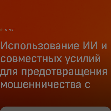
Для вас
Для бизнеса
ОТЧЕТ
Для всего мира
Использование ИИ и
совместных усилий
Для новаторов
для предотвращения
Новости и тренды
мошенничества с
платежами
потребителей