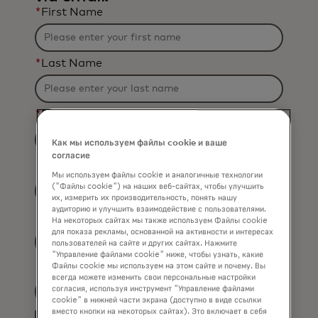
*
First Name
*
Last Name
*
Business Email Address
Как мы используем файлы cookie и ваше
согласие
*
Job Title
Мы используем файлы cookie и аналогичные технологии
("Файлы cookie") на наших веб-сайтах, чтобы улучшить
их, измерить их производительность, понять нашу
аудиторию и улучшить взаимодействие с пользователями.
*
Organization Name
На некоторых сайтах мы также используем Файлы cookie
для показа рекламы, основанной на активности и интересах
пользователей на сайте и других сайтах. Нажмите
"Управление файлами cookie" ниже, чтобы узнать, какие
Файлы cookie мы используем на этом сайте и почему. Вы
*
Country
всегда можете изменить свои персональные настройки
согласия, используя инструмент "Управление файлами
Filtering
cookie" в нижней части экрана (доступно в виде ссылки
вместо кнопки на некоторых сайтах). Это включает в себя
Yes, I would like to receive future