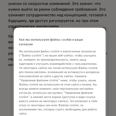
унисон со скоростью изменений. Это значит, что
нужно выйти за рамки соблюдения требований. Это
означает сотрудничество над концепцией, готовой к
будущему, где доступ регулируется, но при этом
стратегически инклюзивен
.
Как подчеркнула Хелена Форест, исполнительный
Как мы используем файлы cookie и ваше
вице-президент по глобальным продуктам и
согласие
коммерции подразделения платежей в режиме
Мы используем файлы cookie и аналогичные технологии
реального времени компании Mastercard, во время
("Файлы cookie") на наших веб-сайтах, чтобы улучшить
недавней панельной дискуссии, посвященной
их, измерить их производительность, понять нашу
аудиторию и улучшить взаимодействие с пользователями.
мгновенным платежам:
На некоторых сайтах мы также используем Файлы cookie
для показа рекламы, основанной на активности и интересах
То, чему мы научились из 12
пользователей на сайте и других сайтах. Нажмите
"Управление файлами cookie" ниже, чтобы узнать, какие
рынков, которые поддерживаем
Файлы cookie мы используем на этом сайте и почему. Вы
всегда можете изменить свои персональные настройки
сегодня, — это то, что не
согласия, используя инструмент "Управление файлами
cookie" в нижней части экрана (доступно в виде ссылки
существует одного решения,
вместо кнопки на некоторых сайтах). Это включает в себя
отказ от некоторых или всех Файлов cookie, за
которое подходит всем. Страны
исключением тех, которые строго необходимы для работы
сайта.
находятся на другой отправной