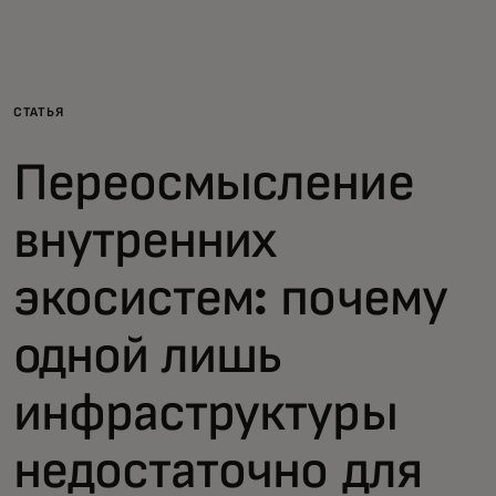
Для вас
Для бизнеса
СТАТЬЯ
Переосмысление
Для всего мира
внутренних
Для новаторов
экосистем: почему
Новости и тренды
одной лишь
инфраструктуры
недостаточно для