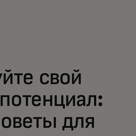
йте свой
потенциал:
советы для