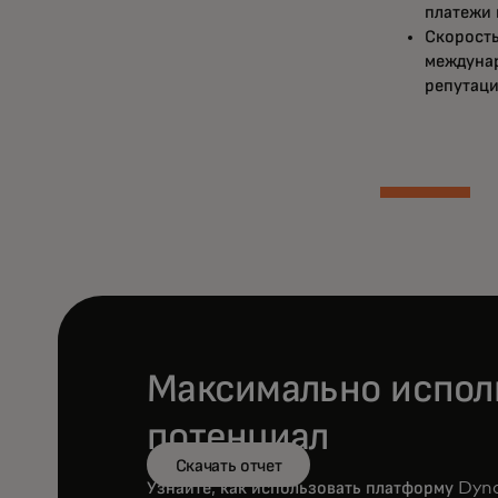
платежи 
Скорость
междунар
репутац
Максимально испол
потенциал
Скачать отчет
Узнайте, как использовать платформу Dyn