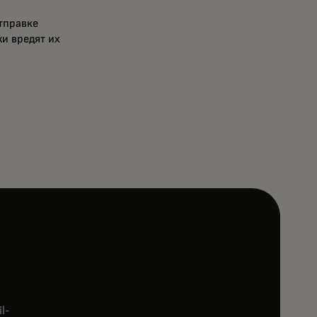
тправке
и вредят их
l-