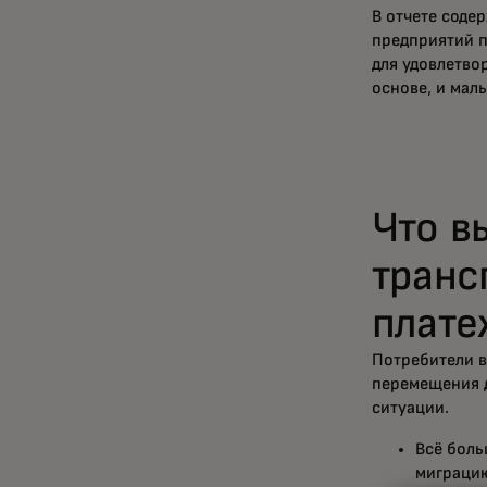
В отчете соде
предприятий п
для удовлетво
основе, и мал
Что в
транс
плате
Потребители в
перемещения д
ситуации.
Всё боль
миграцию