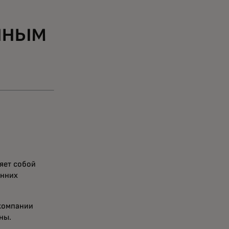
чным
яет собой
енних
 компании
ны.