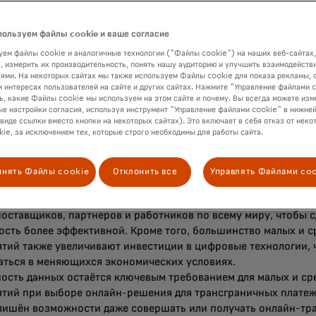
ество остаётся ключевой проблемой для потребителей при 
ничных платежей, поскольку 4 из 10 считают, что они чаще с
пользуем файлы cookie и ваше согласие
 мошенничества из-за трансграничного платежа, чем при вн
.
ем файлы cookie и аналогичные технологии ("Файлы cookie") на наших веб-сайтах,
, измерить их производительность, понять нашу аудиторию и улучшить взаимодействи
нные или неудачные трансграничные платежи вызывают нем
ями. На некоторых сайтах мы также используем Файлы cookie для показа рекламы, 
чное негативное влияние на благополучие потребителей. 76%
и интересах пользователей на сайте и других сайтах. Нажмите "Управление файлами 
беспечить себя каким-либо образом из-за просрочки или неу
ь, какие Файлы cookie мы используем на этом сайте и почему. Вы всегда можете изм
е настройки согласия, используя инструмент "Управление файлами cookie" в нижней
овятся всё более глобальными, что вызывает необходимость
 виде ссылки вместо кнопки на некоторых сайтах). Это включает в себя отказ от неко
ных трансграничных платежных решениях.
ie, за исключением тех, которые строго необходимы для работы сайта.
инять Файлы cookie
Отклонить все
Управлять Файлами co
х и средних предприятий ведут более активную междунаро
ость, чем в 2021 году. В результате 65% компаний намерены
оставщиков, партнеров и работников по всему миру, чтобы 
ость более эффективной. Кроме того, большинство малых и с
тий также увеличивают инвестиции в цифровые технологии,
аться в меняющихся экономических условиях.
ость данных остаётся ключевым требованием для малых и ср
тий при выборе онлайн-решения для трансграничных платеже
лишён возможности даже совершать или получать онлайн-тр