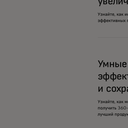
увели
Узнайте, как 
эффективных 
Умные
эффек
и сохр
Узнайте, как 
получить 360-
лучший продук