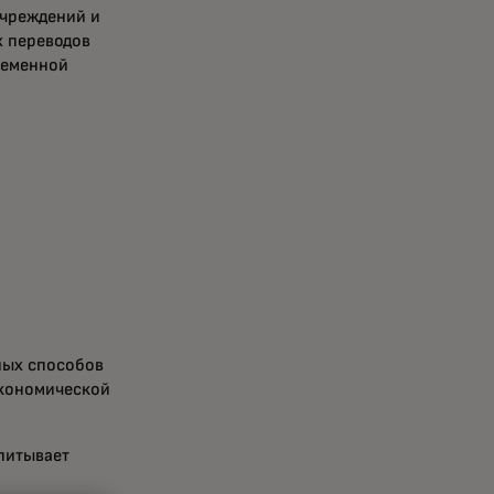
учреждений и
х переводов
ременной
ных способов
экономической
питывает