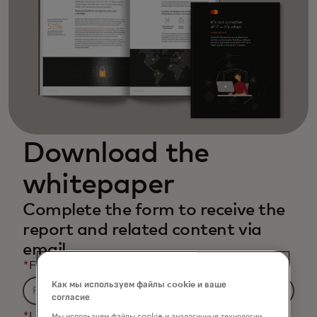
Download the
whitepaper
Complete the form to receive the
report and related content via
email.
*
First Name
Как мы используем файлы cookie и ваше
согласие
*
Last Name