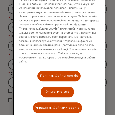
Мы используем файлы cookie и аналогичные технологии
("Файлы cookie") на наших веб-сайтах, чтобы улучшить
их, измерить их производительность, понять нашу
аудиторию и улучшить взаимодействие с пользователями.
На некоторых сайтах мы также используем Файлы cookie
*
Business Email Address
для показа рекламы, основанной на активности и интересах
пользователей на сайте и других сайтах. Нажмите
"Управление файлами cookie" ниже, чтобы узнать, какие
Файлы cookie мы используем на этом сайте и почему. Вы
*
Job Title
всегда можете изменить свои персональные настройки
согласия, используя инструмент "Управление файлами
cookie" в нижней части экрана (доступно в виде ссылки
вместо кнопки на некоторых сайтах). Это включает в себя
отказ от некоторых или всех Файлов cookie, за
*
Organization Name
исключением тех, которые строго необходимы для работы
сайта.
*
Country
Принять Файлы cookie
Filtering
Yes, I would like to receive future marketing
will
Отклонить все
materials from Mastercard.
be
*
By clicking the button below, I confirm that I
applied
Управлять Файлами cookie
have read and agree to the
Terms of Use
. You
after
acknowledge that your personal data will be