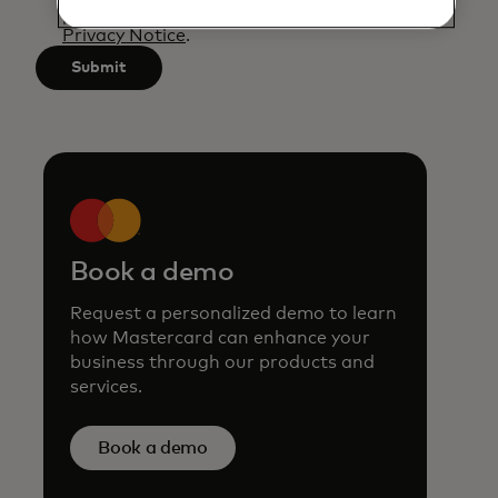
processed by Mastercard as described in the
3
Privacy Notice
.
characters.
Submit
Book a demo
Request a personalized demo to learn
how Mastercard can enhance your
business through our products and
services.
Book a demo