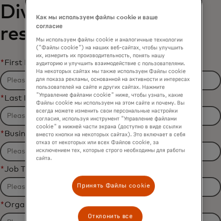
Dive Mastercard
Как мы используем файлы cookie и ваше
согласие
research report
Мы используем файлы cookie и аналогичные технологии
("Файлы cookie") на наших веб-сайтах, чтобы улучшить
их, измерить их производительность, понять нашу
*
First Name
аудиторию и улучшить взаимодействие с пользователями.
На некоторых сайтах мы также используем Файлы cookie
для показа рекламы, основанной на активности и интересах
пользователей на сайте и других сайтах. Нажмите
"Управление файлами cookie" ниже, чтобы узнать, какие
*
Last Name
Файлы cookie мы используем на этом сайте и почему. Вы
всегда можете изменить свои персональные настройки
согласия, используя инструмент "Управление файлами
cookie" в нижней части экрана (доступно в виде ссылки
*
Business Email Address
вместо кнопки на некоторых сайтах). Это включает в себя
отказ от некоторых или всех Файлов cookie, за
исключением тех, которые строго необходимы для работы
сайта.
*
Job Title
Принять Файлы cookie
*
Organization Name
Отклонить все