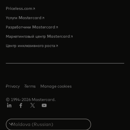
opens in a new tab
Priceless.com
opens in a new tab
Услуги Mastercard
opens in a new tab
Разработчики Mastercard
opens in a new tab
Маркетинговый центр Mastercard
opens in a new tab
Центр инклюзивного роста
Privacy
Terms
Manage cookies
© 1994-2026 Mastercard.
LinkedIn
Facebook
Twitter/X
Youtube
Select
a