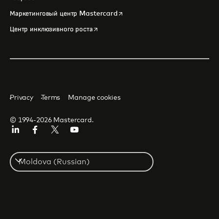
opens in a new tab
Маркетинговый центр Mastercard
opens in a new tab
Центр инклюзивного роста
Privacy
Terms
Manage cookies
© 1994-2026 Mastercard.
LinkedIn
Facebook
Twitter/X
Youtube
Select
a
country