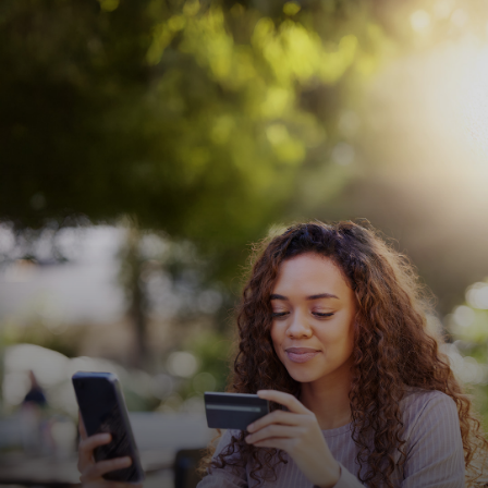
Для вас
Для бизнеса
Для всего мира
Для новаторов
Новости и тренды