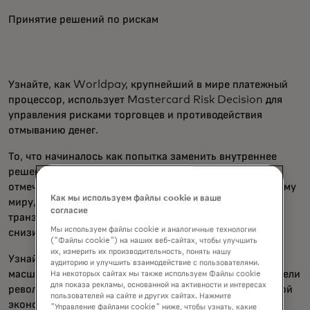
Принятие решений по рискам
Узнайте, как Worldpay, крупнейший в мире платежный
процессор, использует Mastercard Risk Decision для
управления рисками торговцев и противодействия
отмыванию денег.
То, что начиналось как попытка заменить внутреннее
решение, превратилось в долгосрочное партнёрство,
отмеченное инновациями и ростом. Внедряя ИИ по всему
Как мы используем файлы cookie и ваше
миру, Worldpay более чем удвоил объёмы обработки
согласие
транзакций, улучшил обнаружение мошенничества и
Мы используем файлы cookie и аналогичные технологии
снизил количество ложных срабатываний в 20 раз.
("Файлы cookie") на наших веб-сайтах, чтобы улучшить
их, измерить их производительность, понять нашу
Узнайте, как комплексные оценки рисков, скорость,
аудиторию и улучшить взаимодействие с пользователями.
масштаб и простота использования Worldpay произвели
На некоторых сайтах мы также используем Файлы cookie
для показа рекламы, основанной на активности и интересах
революцию в их деятельности и привели к значительной
пользователей на сайте и других сайтах. Нажмите
экономии средств и повышению эффективности.
"Управление файлами cookie" ниже, чтобы узнать, какие