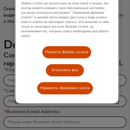
Файлы cookie мы используем на этом сайте и почему. Вы
Скачайте полную историю успеха, чтобы углубиться в
всегда можете изменить свои персональные настройки
согласия, используя инструмент "Управление файлами
выдающиеся достижения совместного успеха Worldpay
cookie" в нижней части экрана (доступно в виде ссылки
и Mastercard.
вместо кнопки на некоторых сайтах). Это включает в себя
отказ от некоторых или всех Файлов cookie, за
исключением тех, которые строго необходимы для работы
сайта.
Download the report
Принять Файлы cookie
Complete the form to receive the
report and related content via email.
*
First Name
Отклонить все
Управлять Файлами cookie
*
Last Name
*
Business Email Address