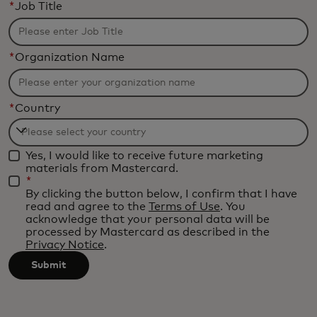
*
Job Title
*
Organization Name
*
Country
Filtering
Yes, I would like to receive future marketing
will
materials from Mastercard.
be
*
By clicking the button below, I confirm that I have
applied
read and agree to the
Terms of Use
. You
after
acknowledge that your personal data will be
processed by Mastercard as described in the
3
Privacy Notice
.
characters.
Submit