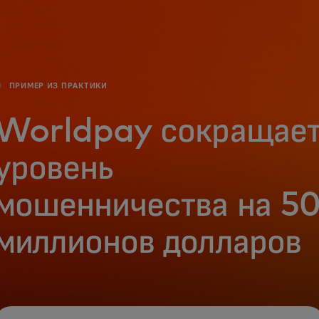
Для вас
Для бизнеса
ПРИМЕР ИЗ ПРАКТИКИ
Для всего мира
Worldpay сокращае
уровень
Для новаторов
мошенничества на 5
Новости и тренды
миллионов долларов
в прошлом году с
помощью решения