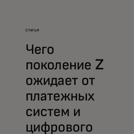
Для вас
Для бизнеса
СТАТЬЯ
Чего
Для всего мира
поколение Z
Для новаторов
ожидает от
Новости и тренды
платежных
систем и
цифрового