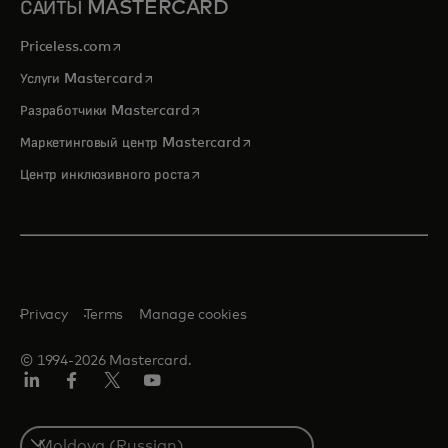
САЙТЫ MASTERCARD
opens in a new tab
Priceless.com
opens in a new tab
Услуги Mastercard
opens in a new tab
Разработчики Mastercard
opens in a new tab
Маркетинговый центр Mastercard
opens in a new tab
Центр инклюзивного роста
Privacy
Terms
Manage cookies
© 1994-2026 Mastercard.
LinkedIn
Facebook
Twitter/X
Youtube
Select