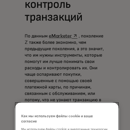
контроль
транзакций
opens in a new tab
По данным
eMarketer
, поколение
Z также более экономно, чем
предыдущие поколения, а это значит,
что им нужны инструменты, которые
помогут им лучше понимать свои
расходы и контролировать их. Они
чаще оспаривают покупки,
совершенные с помощью своей
платежной карты, по причинам,
связанным с обслуживанием, или
потому, что не узнают транзакцию в
своей выписке — такие споры
известны как
мошенничество с
Как мы используем файлы cookie и ваше
opens in a new tab
участием первого лица
или
согласие
дружественное мошенничество.
Мы используем файлы cookie и аналогичные технологии