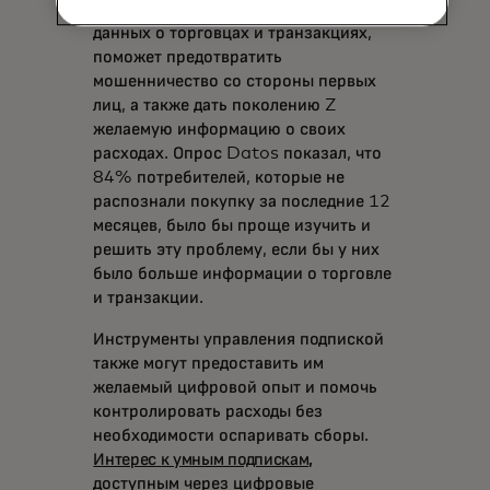
транзакций за счёт предоставления
данных о торговцах и транзакциях,
поможет предотвратить
мошенничество со стороны первых
лиц, а также дать поколению Z
желаемую информацию о своих
расходах. Опрос Datos показал, что
84% потребителей, которые не
распознали покупку за последние 12
месяцев, было бы проще изучить и
решить эту проблему, если бы у них
было больше информации о торговле
и транзакции.
Инструменты управления подпиской
также могут предоставить им
желаемый цифровой опыт и помочь
контролировать расходы без
необходимости оспаривать сборы.
Интерес к умным подпискам,
доступным через цифровые