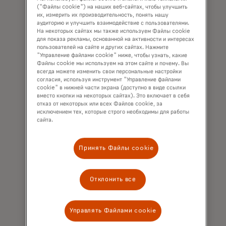
("Файлы cookie") на наших веб-сайтах, чтобы улучшить
На самом деле, 42% опрошенных
их, измерить их производительность, понять нашу
представителей поколения Z заявили,
аудиторию и улучшить взаимодействие с пользователями.
На некоторых сайтах мы также используем Файлы cookie
что готовы заниматься
для показа рекламы, основанной на активности и интересах
мошенничеством со стороны первого
пользователей на сайте и других сайтах. Нажмите
opens in a new ta
лица, согласно
данным Fortune
.
"Управление файлами cookie" ниже, чтобы узнать, какие
Файлы cookie мы используем на этом сайте и почему. Вы
Это значительно выше, чем в других
всегда можете изменить свои персональные настройки
поколениях, и только 22%
согласия, используя инструмент "Управление файлами
миллениалов заявили, что так и будет.
cookie" в нижней части экрана (доступно в виде ссылки
вместо кнопки на некоторых сайтах). Это включает в себя
Высокий уровень комфорта с
отказ от некоторых или всех Файлов cookie, за
мошенничеством со стороны первого
исключением тех, которые строго необходимы для работы
сайта.
лица говорит о том, что торговцы и
эмитенты могут столкнуться с
гораздо большим числом споров и
Принять Файлы cookie
возвратов платежей в ближайшие
годы, несмотря на то, что их
количество уже значительно выросло
Отклонить все
за последние несколько лет.
Предоставление цифровых чеков,
Управлять Файлами cookie
повышающих прозрачность