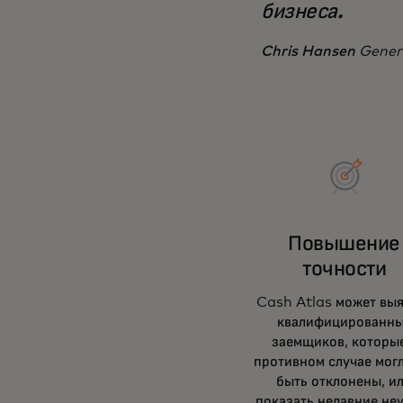
бизнеса.
Chris Hansen
Gener
Повышение
точности
Cash Atlas может выя
квалифицированн
заемщиков, которые
противном случае мог
быть отклонены, и
показать недавние не