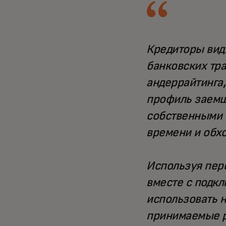
Кредиторы видя
банковских тра
андеррайтинга
профиль заемщ
собственными 
времени и обх
Используя пер
вместе с подк
использовать 
принимаемые р