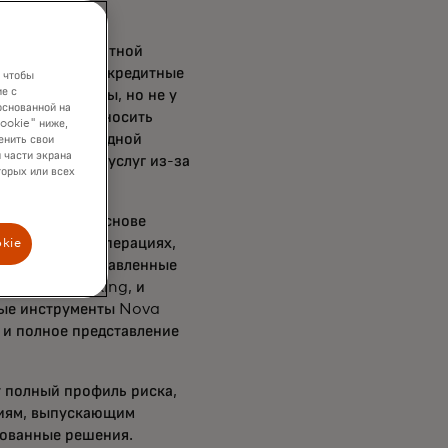
тсутствия кредитной
 Традиционные кредитные
 чтобы
е с
ли автокредиты, но не у
основанной на
ть заявителя вносить
cookie" ниже,
пенсионеры с одной
енить свои
 части экрана
ых финансовых услуг из-за
торых или всех
ботающему на основе
х банковских операциях,
okie
пользуя предоставленные
rd Open Banking, и
нные инструменты Nova
 и полное представление
 полный профиль риска,
ниям, выпускающим
нованные решения.