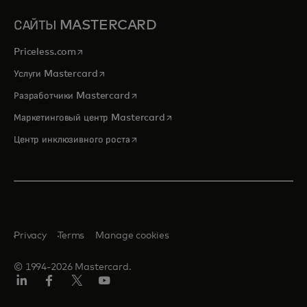
САЙТЫ MASTERCARD
opens in a new tab
Priceless.com
opens in a new tab
Услуги Mastercard
opens in a new tab
Разработчики Mastercard
opens in a new tab
Маркетинговый центр Mastercard
opens in a new tab
Центр инклюзивного роста
Privacy
Terms
Manage cookies
© 1994-2026 Mastercard.
LinkedIn
Facebook
Twitter/X
Youtube