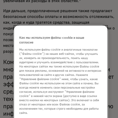
увеличивая их расходы в этих областях.*
Идя дальше, предоплаченные решения также предлагают
безопасные способы оплаты и возможность отслеживать,
как, когда и куда тратятся средства, защищая
индивидуальные данные за счёт отсутствия информации о
покупке. Анализ этих анонимизированных данных
Как мы используем файлы cookie и ваше
позволяет выявить модели расходов и выявить частые
согласие
места расходов, предоставляя ценные инсайты для
Мы используем файлы cookie и аналогичные технологии
разработки программ.
("Файлы cookie") на наших веб-сайтах, чтобы улучшить
их, измерить их производительность, понять нашу
Компания Mastercard, обладающая
аудиторию и улучшить взаимодействие с пользователями.
На некоторых сайтах мы также используем Файлы cookie
многолетним опытом оказания помощи
для показа рекламы, основанной на активности и интересах
пользователей на сайте и других сайтах. Нажмите
правительствам по всему миру, внедряет
"Управление файлами cookie" ниже, чтобы узнать, какие
эффективные схемы распределения
Файлы cookie мы используем на этом сайте и почему. Вы
всегда можете изменить свои персональные настройки
средств, используя свой опыт,
согласия, используя инструмент "Управление файлами
cookie" в нижней части экрана (доступно в виде ссылки
технологии и масштаб, помогая
вместо кнопки на некоторых сайтах). Это включает в себя
отказ от некоторых или всех Файлов cookie, за
правительствам создавать эффективную
исключением тех, которые строго необходимы для работы
инфраструктуру распределения,
сайта.