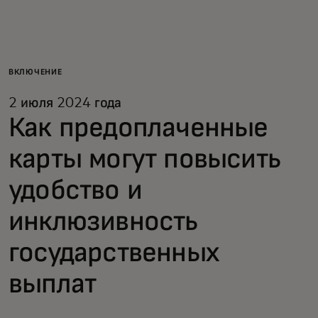
Для вас
Для бизнеса
ВКЛЮЧЕНИЕ
2 июля 2024 года
Для всего мира
Как предоплаченные
карты могут повысить
Для новаторов
удобство и
Новости и тренды
инклюзивность
государственных
выплат