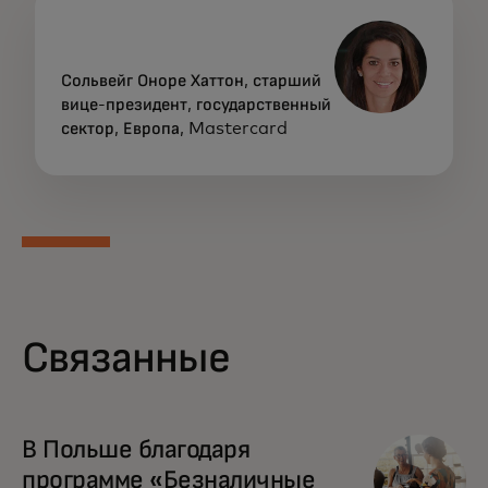
Сольвейг Оноре Хаттон, старший
вице-президент, государственный
сектор, Европа, Mastercard
Связанные
opens in a new tab
В Польше благодаря
программе «Безналичные