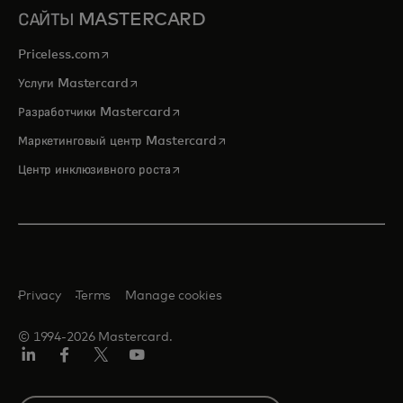
САЙТЫ MASTERCARD
opens in a new tab
Priceless.com
opens in a new tab
Услуги Mastercard
opens in a new tab
Разработчики Mastercard
opens in a new tab
Маркетинговый центр Mastercard
opens in a new tab
Центр инклюзивного роста
Privacy
Terms
Manage cookies
© 1994-2026 Mastercard.
LinkedIn
Facebook
Twitter/X
Youtube
Select