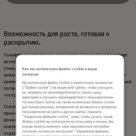
Возможность для роста, готовая к
раскрытию.
Узнайте, как компании, осуществляющие приобретение
активов, могут мыслить нестандартно, чтобы
стимулировать рост коммерческих платежей. В этом
Как мы используем файлы cookie и ваше
аналитическом обзоре рассматривается цифровизация
согласие
коммерческих платежей, подчеркивается преобразующий
Мы используем файлы cookie и аналогичные технологии
потенциал виртуальных карт и тенденция к
("Файлы cookie") на наших веб-сайтах, чтобы улучшить
их, измерить их производительность, понять нашу
«потребительской ориентации» в бизнес-секторе.
аудиторию и улучшить взаимодействие с пользователями.
На некоторых сайтах мы также используем Файлы cookie
Скачайте белую книгу «Преодоление барьеров при
для показа рекламы, основанной на активности и интересах
пользователей на сайте и других сайтах. Нажмите
принятии коммерческих карт», чтобы узнать о
"Управление файлами cookie" ниже, чтобы узнать, какие
возможностях, предоставляемых в коммерческих
Файлы cookie мы используем на этом сайте и почему. Вы
платежах, и о том, как сотрудничество между
всегда можете изменить свои персональные настройки
согласия, используя инструмент "Управление файлами
отраслевыми партнёрами является ключом к