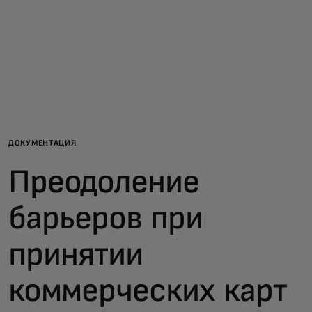
Для вас
Для бизнеса
Для всего мира
ДОКУМЕНТАЦИЯ
Для новаторов
Преодоление
Новости и тренды
барьеров при
принятии
коммерческих карт