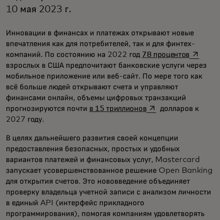
10 мая 2023 г.
Инновации в финансах и платежах открывают новые
впечатления как для потребителей, так и для финтех-
opens in
компаний. По состоянию на 2022 год
78 процентов
взрослых в США предпочитают банковские услуги через
мобильное приложение или веб-сайт. По мере того как
всё больше людей открывают счета и управляют
финансами онлайн, объемы цифровых транзакций
opens in a new tab
прогнозируются почти
в 15 триллионов
долларов к
2027 году.
В целях дальнейшего развития своей концепции
предоставления безопасных, простых и удобных
вариантов платежей и финансовых услуг, Mastercard
запускает усовершенствованное решение Open Banking
для открытия счетов. Это нововведение объединяет
проверку владельца учетной записи с анализом личности
в единый API (интерфейс прикладного
программирования), помогая компаниям удовлетворять