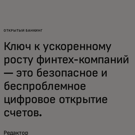
Для вас
Для бизнеса
ОТКРЫТЫЙ БАНКИНГ
Ключ к ускоренному
Для всего мира
росту финтех-компаний
Для новаторов
— это безопасное и
беспроблемное
Новости и тренды
цифровое открытие
счетов.
Редактор