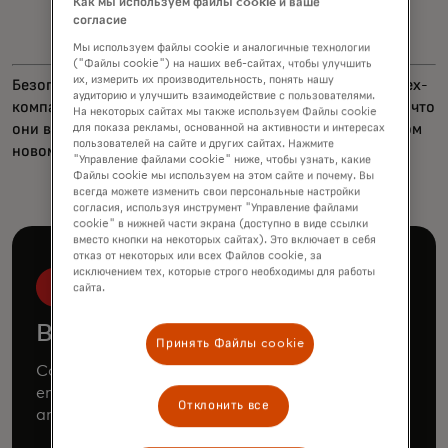
Как мы используем файлы cookie и ваше
согласие
Мы используем файлы cookie и аналогичные технологии
("Файлы cookie") на наших веб-сайтах, чтобы улучшить
их, измерить их производительность, понять нашу
Безопасное открытие цифрового счета помогает финтех-
аудиторию и улучшить взаимодействие с пользователями.
компаниям и банкам уверенно знать, кто их клиенты и что
На некоторых сайтах мы также используем Файлы cookie
они владеют привязанными счетами. Подробнее об этом
для показа рекламы, основанной на активности и интересах
пользователей на сайте и других сайтах. Нажмите
новом решении Mastercard
читайте здесь
.
"Управление файлами cookie" ниже, чтобы узнать, какие
Файлы cookie мы используем на этом сайте и почему. Вы
всегда можете изменить свои персональные настройки
согласия, используя инструмент "Управление файлами
cookie" в нижней части экрана (доступно в виде ссылки
вместо кнопки на некоторых сайтах). Это включает в себя
отказ от некоторых или всех Файлов cookie, за
исключением тех, которые строго необходимы для работы
сайта.
Book a demo
Принять Файлы cookie
Consult our team to learn how Mastercard can
enhance your business through our products
Отклонить все
and services.