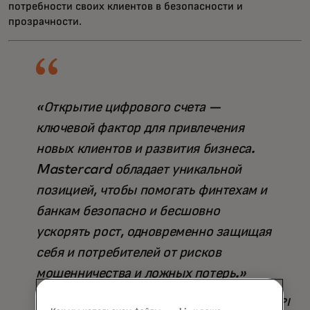
потребности своих клиентов в безопасности и
прозрачности.
«Открытие цифрового счета —
ключевой фактор для привлечения
новых клиентов и развития бизнеса.
Mastercard обладает уникальной
позицией, чтобы помогать финтехам и
банкам безопасно и бесшовно
ускорять рост, одновременно защищая
себя и потребителей от рисков
мошенничества и ложных потерь.»
Jess Turner, EVP, Global Open Banking and API