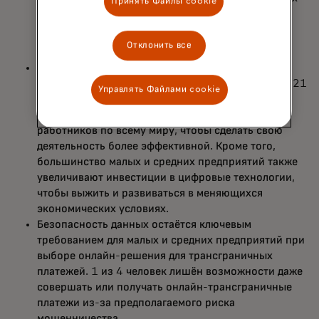
Принять Файлы cookie
трансграничных платежных решениях.
Отклонить все
50% малых и средних предприятий ведут более
активную международную деятельность, чем в 2021
Управлять Файлами cookie
году. В результате 65% компаний намерены
привлекать больше поставщиков, партнеров и
работников по всему миру, чтобы сделать свою
деятельность более эффективной. Кроме того,
большинство малых и средних предприятий также
увеличивают инвестиции в цифровые технологии,
чтобы выжить и развиваться в меняющихся
экономических условиях.
Безопасность данных остаётся ключевым
требованием для малых и средних предприятий при
выборе онлайн-решения для трансграничных
платежей. 1 из 4 человек лишён возможности даже
совершать или получать онлайн-трансграничные
платежи из-за предполагаемого риска
мошенничества.