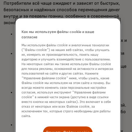
Потребители всё чаще ожидают и зависят от быстрых,
безопасных и надёжных способов перемещения денег
внутри и за пределы границ, особенно в современной
экономической ситуации.
Как мы используем файлы cookie и ваше
Всё больше потребителей ищут экономическую
согласие
стабильность, что подпитывает миграцию рабочих и
Мы используем файлы cookie и аналогичные технологии
их планы по переезду.
("Файлы cookie") на наших веб-сайтах, чтобы улучшить
Мошенничество остаётся ключевой проблемой для
их, измерить их производительность, понять нашу
потребителей при отправке трансграничных
аудиторию и улучшить взаимодействие с пользователями.
На некоторых сайтах мы также используем Файлы cookie
платежей, поскольку 4 из 10 считают, что они чаще
для показа рекламы, основанной на активности и интересах
становятся жертвами мошенничества из-за
пользователей на сайте и других сайтах. Нажмите
"Управление файлами cookie" ниже, чтобы узнать, какие
трансграничного платежа, чем при внутреннем
Файлы cookie мы используем на этом сайте и почему. Вы
платеже.
всегда можете изменить свои персональные настройки
Просроченные или неудачные трансграничные
согласия, используя инструмент "Управление файлами
cookie" в нижней части экрана (доступно в виде ссылки
платежи вызывают немедленное и долгосрочное
вместо кнопки на некоторых сайтах). Это включает в себя
негативное влияние на благополучие потребителей.
отказ от некоторых или всех Файлов cookie, за
76% из них не смогли обеспечить себя каким-либо
исключением тех, которые строго необходимы для работы
сайта.
образом из-за просрочки или неудачи платежа.
МСП становятся всё более глобальными, что
вызывает необходимость в быстрых и безопасных