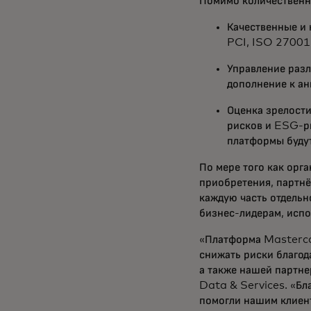
Помимо количественн
Качественные и 
PCI, ISO 27001,
Управление раз
дополнение к ан
Оценка зрелости
рисков и ESG-ри
платформы будут
По мере того как орг
приобретения, партнё
каждую часть отдельно
бизнес-лидерам, исп
«Платформа Masterca
снижать риски благод
а также нашей партне
Data & Services. «Бл
помогли нашим клиент