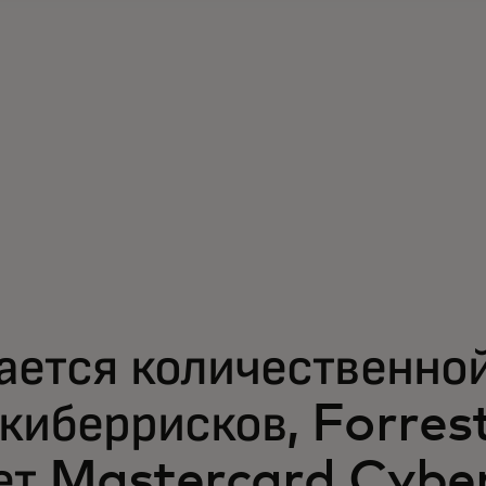
ается количественно
киберрисков, Forres
ет Mastercard Cybe