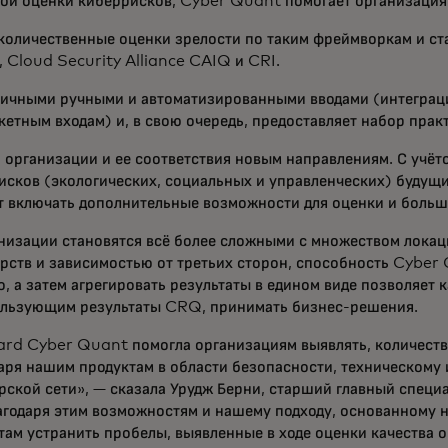
ой оценки киберрисков, Cyber Quant помогает организация
количественные оценки зрелости по таким фреймворкам и ста
 Cloud Security Alliance CAIQ и CRI.
личными ручными и автоматизированными вводами (интеграци
кетным входам) и, в свою очередь, предоставляет набор прак
 организации и ее соответствия новым направлениям. С учё
сков (экологических, социальных и управленческих) будущ
 включать дополнительные возможности для оценки и больш
анизации становятся всё более сложными с множеством локаци
рств и зависимостью от третьих сторон, способность Cyber
, а затем агрегировать результаты в едином виде позволяет к
ользующим результаты CRQ, принимать бизнес-решения.
rd Cyber Quant помогла организациям выявлять, количеств
аря нашим продуктам в области безопасности, техническому 
рской сети», — сказала Урудж Берни, старший главный спец
агодаря этим возможностям и нашему подходу, основанному н
ам устранить пробелы, выявленные в ходе оценки качества о