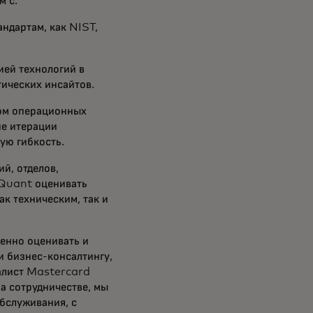
м с:
ндартам, как NIST,
ей технологий в
тических инсайтов.
том операционных
ие итерации
ую гибкость.
й, отделов,
 Quant оценивать
ак техническим, так и
енно оценивать и
и бизнес-консалтингу,
иалист Mastercard
а сотрудничестве, мы
бслуживания, с