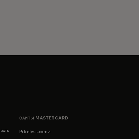
САЙТЫ MASTERCARD
ность
opens in a new tab
Priceless.com