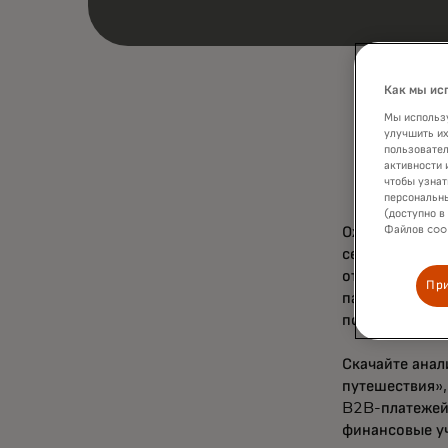
Как мы ис
Мы использу
улучшить их
пользовател
активности 
чтобы узнат
персональны
(доступно в
Ожидается, чт
Файлов cook
сейчас провод
открытием тур
Пр
партнерствах 
поставщиков с
Скачайте анал
путешествия»,
B2B-платежей 
финансовые уч