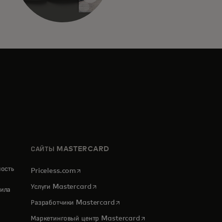
САЙТЫ MASTERCARD
ность
opens in a new tab
Priceless.com
opens in a new tab
Услуги Mastercard
ила
opens in a new tab
Разработчики Mastercard
opens in a new tab
Маркетинговый центр Mastercard