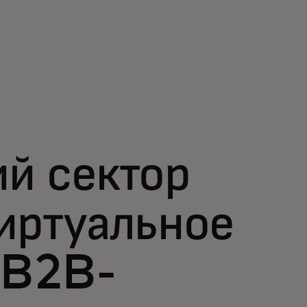
ий сектор
иртуальное
 B2B-