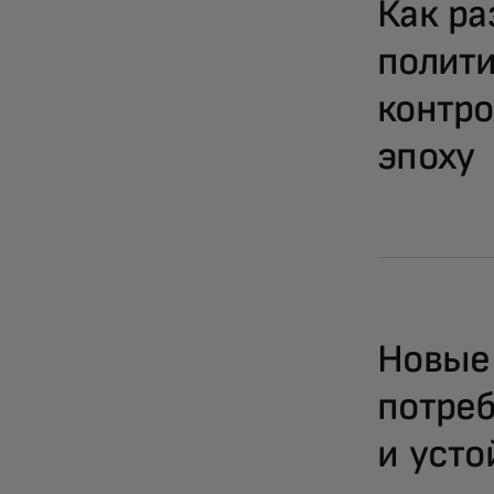
Как ра
полити
контро
эпоху
Новые
потре
и усто