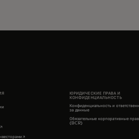
ИЯ
ЮРИДИЧЕСКИЕ ПРАВА И
КОНФИДЕНЦИАЛЬНОСТЬ
Конфиденциальность и ответствен
нии
за данные
pens in a new tab
Обязательные корпоративные прав
(BCR)
opens in a new tab
opens in a new tab
инвесторами