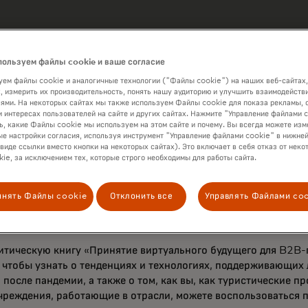
пользуем файлы cookie и ваше согласие
ем файлы cookie и аналогичные технологии ("Файлы cookie") на наших веб-сайтах,
, измерить их производительность, понять нашу аудиторию и улучшить взаимодействи
ями. На некоторых сайтах мы также используем Файлы cookie для показа рекламы, 
и интересах пользователей на сайте и других сайтах. Нажмите "Управление файлами 
ь, какие Файлы cookie мы используем на этом сайте и почему. Вы всегда можете изм
е настройки согласия, используя инструмент "Управление файлами cookie" в нижней
 виде ссылки вместо кнопки на некоторых сайтах). Это включает в себя отказ от неко
о туристическая индустрия переживёт значительный рост пос
ie, за исключением тех, которые строго необходимы для работы сайта.
ится переоценка B2B-платежных процессов, лежащих в их ос
истических коридоров по всему миру возникает потребность
инять Файлы cookie
Отклонить все
Управлять Файлами co
по оплате поездок, которые позволят сложной сети покупате
ектора взаимодействовать.
итическую книгу «Принятие виртуального будущего для B2B-
 чтобы узнать о тенденциях и технологиях, поддерживающих
после пандемии, а также о том, как вы, как туристические п
реждения, работающие в отрасли, можете воспользоваться 