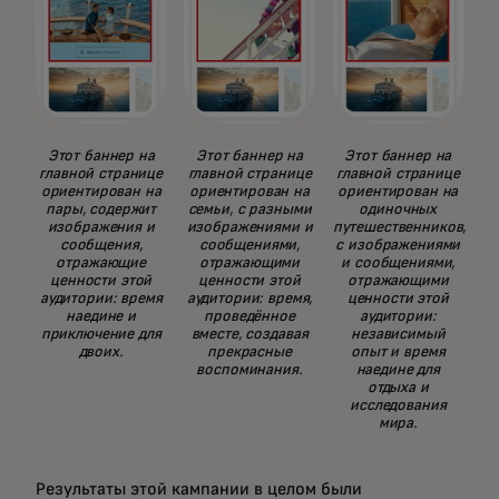
Этот баннер на
Этот баннер на
Этот баннер на
главной странице
главной странице
главной странице
ориентирован на
ориентирован на
ориентирован на
пары, содержит
семьи, с разными
одиночных
изображения и
изображениями и
путешественников,
сообщения,
сообщениями,
с изображениями
отражающие
отражающими
и сообщениями,
ценности этой
ценности этой
отражающими
аудитории: время
аудитории: время,
ценности этой
наедине и
проведённое
аудитории:
приключение для
вместе, создавая
независимый
двоих.
прекрасные
опыт и время
воспоминания.
наедине для
отдыха и
исследования
мира.
Результаты этой кампании в целом были