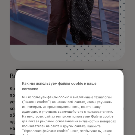
Вызов
Как мы используем файлы cookie и ваше
Когда речь идёт о путешествиях, различия между
согласие
потребителями не только очевидны, но и их
Мы используем файлы cookie и аналогичные технологии
устранение критически важно для оптимизации
("Файлы cookie") на наших веб-сайтах, чтобы улучшить
их, измерить их производительность, понять нашу
коэффициента конверсии. Семья, ищущая время для
аудиторию и улучшить взаимодействие с пользователями.
общения, не захочет бронировать круиз для пар, а
На некоторых сайтах мы также используем Файлы cookie
одиночный путешественник, стремящийся к
для показа рекламы, основанной на активности и интересах
пользователей на сайте и других сайтах. Нажмите
максимальному отдыху, не захочет поездку для
"Управление файлами cookie" ниже, чтобы узнать, какие