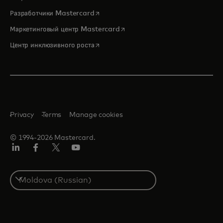
opens in a new tab
Разработчики Mastercard
opens in a new tab
Маркетинговый центр Mastercard
opens in a new tab
Центр инклюзивного роста
Privacy
Terms
Manage cookies
© 1994-2026 Mastercard.
LinkedIn
Facebook
Twitter/X
Youtube
Select
a
country