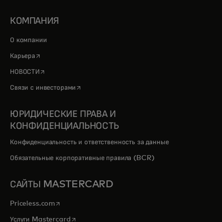
КОМПАНИЯ
О компании
opens in a new tab
Карьера
opens in a new tab
НОВОСТИ
opens in a new tab
Связи с инвесторами
ЮРИДИЧЕСКИЕ ПРАВА И
КОНФИДЕНЦИАЛЬНОСТЬ
Конфиденциальность и ответственность за данные
Обязательные корпоративные правила (BCR)
САЙТЫ MASTERCARD
opens in a new tab
Priceless.com
opens in a new tab
Услуги Mastercard