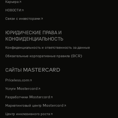
opens in a new tab
Карьера
opens in a new tab
НОВОСТИ
opens in a new tab
Связи с инвесторами
ЮРИДИЧЕСКИЕ ПРАВА И
КОНФИДЕНЦИАЛЬНОСТЬ
Конфиденциальность и ответственность за данные
Обязательные корпоративные правила (BCR)
САЙТЫ MASTERCARD
opens in a new tab
Priceless.com
opens in a new tab
Услуги Mastercard
opens in a new tab
Разработчики Mastercard
opens in a new tab
Маркетинговый центр Mastercard
opens in a new tab
Центр инклюзивного роста