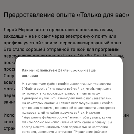
Предоставление опыта «Только для вас»
Лерой Мерлин хотел предоставить пользователям,
заходящим на их сайт через электронную почту или
профиль учетной записи, персонализированный опыт.
Это стало хорошей отправной точкой для программы
персонализации компании Leroy Merlin South Africa,
поскольку она использовала контекст из истории
просмотров известных пользователей.
Как мы используем файлы cookie и ваше
Сосредоточившись на пользователях, которые уже
согласие
вовлечены и зарегистрировали учетную запись, они
Мы используем файлы cookie и аналогичные технологии
могли бы добиться первых успехов, прежде чем
("Файлы cookie") на наших веб-сайтах, чтобы улучшить
их, измерить их производительность, понять нашу
переключить внимание на пользователей с низкой
аудиторию и улучшить взаимодействие с пользователями.
заинтересованностью и новых пользователей.
На некоторых сайтах мы также используем Файлы cookie
для показа рекламы, основанной на активности и интересах
пользователей на сайте и других сайтах. Нажмите
Используя наборы блоков рекомендаций и динамический
"Управление файлами cookie" ниже, чтобы узнать, какие
контент, они смогли составить персонализированные
Файлы cookie мы используем на этом сайте и почему. Вы
всегда можете изменить свои персональные настройки
страницы, которые показывают пользователям
согласия, используя инструмент "Управление файлами