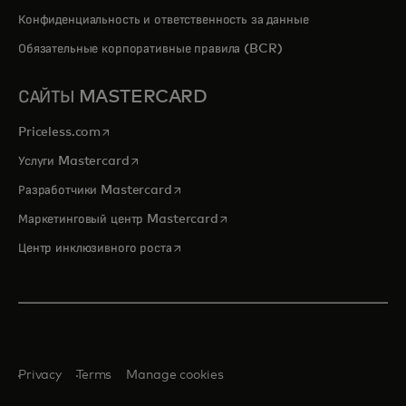
Конфиденциальность и ответственность за данные
Обязательные корпоративные правила (BCR)
САЙТЫ MASTERCARD
opens in a new tab
Priceless.com
opens in a new tab
Услуги Mastercard
opens in a new tab
Разработчики Mastercard
opens in a new tab
Маркетинговый центр Mastercard
opens in a new tab
Центр инклюзивного роста
Privacy
Terms
Manage cookies