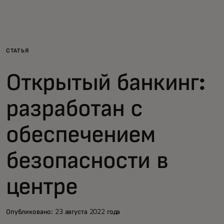
Для вас
Для бизнеса
СТАТЬЯ
Открытый банкинг:
Для всего мира
разработан с
Для новаторов
обеспечением
Новости и тренды
безопасности в
центре
Опубликовано: 23 августа 2022 года