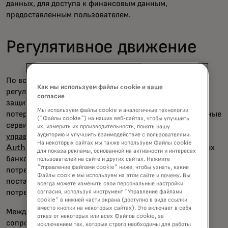
данных, для доступа к финансовым данным,
предоставленным пользователем.
Регулятивное движение
По всему миру появились государственные
Как мы используем файлы cookie и ваше
регулирование потребительских технологий, чтобы
согласие
защитить данные людей от утечек, мошенничества или
Мы используем файлы cookie и аналогичные технологии
потерь. Например, в Великобритании и Европе платёжные
("Файлы cookie") на наших веб-сайтах, чтобы улучшить
сервисы должны зарегистрироваться в
Финансовом
их, измерить их производительность, понять нашу
аудиторию и улучшить взаимодействие с пользователями.
управлении по регулированию (Financial Conduct
На некоторых сайтах мы также используем Файлы cookie
Authority
) для предоставления определённых открытых
для показа рекламы, основанной на активности и интересах
банковских услуг. Доступ к банковским счетам
пользователей на сайте и других сайтах. Нажмите
"Управление файлами cookie" ниже, чтобы узнать, какие
потребителей могут только зарегистрированные
Файлы cookie мы используем на этом сайте и почему. Вы
поставщики, и для них требуется явное согласие
всегда можете изменить свои персональные настройки
потребителей.
согласия, используя инструмент "Управление файлами
cookie" в нижней части экрана (доступно в виде ссылки
вместо кнопки на некоторых сайтах). Это включает в себя
Между тем, новые технологические достижения
отказ от некоторых или всех Файлов cookie, за
сопровождают регулирование открытого банкинга,
исключением тех, которые строго необходимы для работы