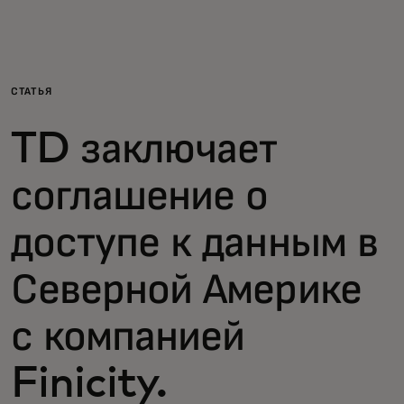
Для вас
Для бизнеса
СТАТЬЯ
TD заключает
Для всего мира
соглашение о
Для новаторов
доступе к данным в
Новости и тренды
Северной Америке
с компанией
Finicity.