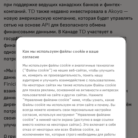
при поддержке ведущих канадских банков и финтех-
компаний. TD также недавно инвестировала в Akoya —
новую американскую компанию, которая будет управлять
сетью на основе API для безопасного обмена
финансовыми данными. В Канаде TD участвует в
государственных консультациях для продвижения
финансирования, ориентированного на потребителя,
Как мы используем файлы cookie и ваше
одновременно помогая защищать интересы
согласие
потребителей.
Мы используем файлы cookie и аналогичные технологии
«Мы стремимся обеспечить превосходный доступ к
("Файлы cookie") на наших веб-сайтах, чтобы улучшить
их, измерить их производительность, понять нашу
данным, качество и безопасность через платформу
аудиторию и улучшить взаимодействие с пользователями.
Finicity Open Banking, трансформируя способы
На некоторых сайтах мы также используем Файлы cookie
для показа рекламы, основанной на активности и интересах
взаимодействия потребителей со своими финансовыми
пользователей на сайте и других сайтах. Нажмите
данными и пользы от них», — сказал генеральный
"Управление файлами cookie" ниже, чтобы узнать, какие
директор Finicity Стив Смит. «Вместе с TD Bank мы даём
Файлы cookie мы используем на этом сайте и почему. Вы
всегда можете изменить свои персональные настройки
потребителям больше возможностей пользоваться
согласия, используя инструмент "Управление файлами
своими финансовыми данными и использовать их для
cookie" в нижней части экрана (доступно в виде ссылки
улучшения их финансовой жизни.»
вместо кнопки на некоторых сайтах). Это включает в себя
отказ от некоторых или всех Файлов cookie, за
исключением тех, которые строго необходимы для работы
О группе TD Bank