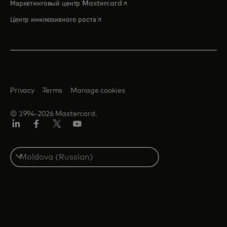
opens in a new tab
Маркетинговый центр Mastercard
opens in a new tab
Центр инклюзивного роста
Privacy
Terms
Manage cookies
© 1994-2026 Mastercard.
LinkedIn
Facebook
Twitter/X
Youtube
Select
a
country