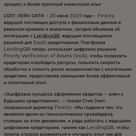
процесс и более приятный клиентский опыт
СОЛТ-ЛЕЙК-СИТИ – 20 июня 2019 года – Finicity,
ведущий поставщик доступа к финансовым данным в
реальном времени и аналитики, сегодня объявила об
интеграции с
LendingQB
, ведущим поставщиком
решений для SaaS-кредитования. Платформа
LendingQB теперь использует цифровое решение
Finicity Verification of Assets (VoA), чтобы позволить
кредиторам освободить ресурсы, повысить скорость
обработки и снизить риски мошенничества с ипотечными
кредитами, предоставляя заемщикам более эффективный
и позитивный опыт.
«Оцифровка процесса оформления кредитов — ключ к
будущему кредитования», — сказал Стив Смит,
генеральный директор Finicity. «Мы гордимся тем, что
являемся одним из технологических провайдеров,
стоящих за этим движением, и рады работать с ведущими
цифровыми кредиторами, такими как LendingQB, чтобы
помочь отрасли развиваться и улучшать опыт как для