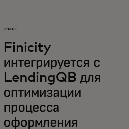
Для вас
Для бизнеса
СТАТЬЯ
Finicity
Для всего мира
интегрируется с
Для новаторов
LendingQB для
Новости и тренды
оптимизации
процесса
оформления