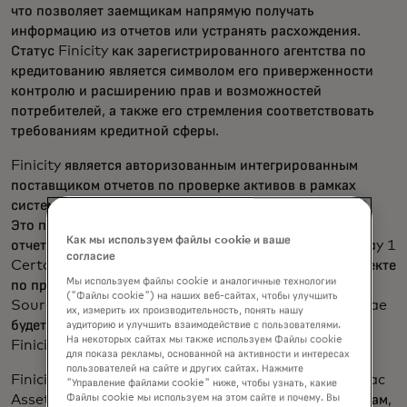
что позволяет заемщикам напрямую получать
информацию из отчетов или устранять расхождения.
Статус Finicity как зарегистрированного агентства по
кредитованию является символом его приверженности
контролю и расширению прав и возможностей
потребителей, а также его стремления соответствовать
требованиям кредитной сферы.
Finicity является авторизованным интегрированным
поставщиком отчетов по проверке активов в рамках
системы Fannie Mae Desktop Underwriter ® (DU ® ).
Это позволяет кредиторам получить подтвержденный
Как мы используем файлы cookie и ваше
отчет об активах в рамках инициативы Fannie Mae Day 1
согласие
Certainty ™ . Finicity также участвует в пилотном проекте
Мы используем файлы cookie и аналогичные технологии
по проверке данных из единого источника (Single
("Файлы cookie") на наших веб-сайтах, чтобы улучшить
Source Validation, SSV), что означает, что Fannie Mae
их, измерить их производительность, понять нашу
будет использовать данные о транзакциях из отчетов
аудиторию и улучшить взаимодействие с пользователями.
На некоторых сайтах мы также используем Файлы cookie
Finicity для проверки активов, доходов и занятости.
для показа рекламы, основанной на активности и интересах
пользователей на сайте и других сайтах. Нажмите
Finicity также является поставщиком услуг Freddie Mac
"Управление файлами cookie" ниже, чтобы узнать, какие
Asset and Income Modeler (AIM) по активам и доходам,
Файлы cookie мы используем на этом сайте и почему. Вы