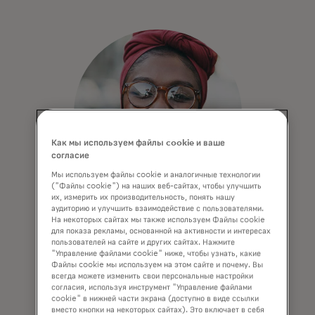
Как мы используем файлы cookie и ваше
согласие
Мы используем файлы cookie и аналогичные технологии
("Файлы cookie") на наших веб-сайтах, чтобы улучшить
их, измерить их производительность, понять нашу
аудиторию и улучшить взаимодействие с пользователями.
На некоторых сайтах мы также используем Файлы cookie
Mastercard Engage
для показа рекламы, основанной на активности и интересах
пользователей на сайте и других сайтах. Нажмите
Узнайте больше о партнерах
"Управление файлами cookie" ниже, чтобы узнать, какие
Mastercard — ознакомьтесь с Engage
Файлы cookie мы используем на этом сайте и почему. Вы
всегда можете изменить свои персональные настройки
и найдите подходящих партнеров.
согласия, используя инструмент "Управление файлами
cookie" в нижней части экрана (доступно в виде ссылки
вместо кнопки на некоторых сайтах). Это включает в себя