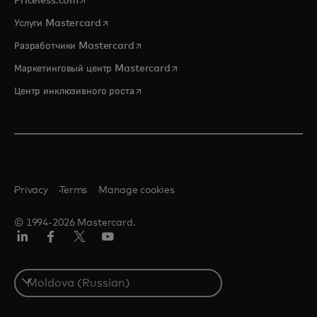
Priceless.com
opens in a new tab
Услуги Mastercard
opens in a new tab
Разработчики Mastercard
opens in a new tab
Маркетинговый центр Mastercard
opens in a new tab
Центр инклюзивного роста
Privacy
Terms
Manage cookies
© 1994-2026 Mastercard.
LinkedIn
Facebook
Twitter/X
Youtube
Select
a
country