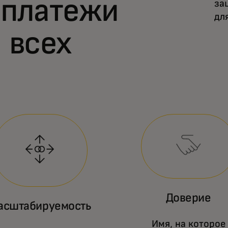
 платежи
за
дл
 всех
Доверие
асштабируемость
Имя, на которое