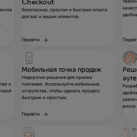
Checkout
Увели
качес
ентов
Безопасная, простая и быстрая оплата
удобн
для вас и ваших клиентов.
.
Перейти
Перей
Мобильная точка продаж
Реш
аут
Недорогие решения для приема
тво к
платежей. Используйте мобильные
Разра
говой
устройства, чтобы сделать процесс
удобн
быстрым и простым.
увели
риска
Перейти