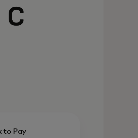
 с
k to Pay