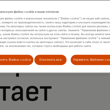
пользуем файлы cookie и ваше согласие
ем файлы cookie и аналогичные технологии ("Файлы cookie") на наших веб-сайтах,
ес любо
, измерить их производительность, понять нашу аудиторию и улучшить взаимодействи
ями. На некоторых сайтах мы также используем Файлы cookie для показа рекламы, 
и интересах пользователей на сайте и других сайтах. Нажмите "Управление файлами 
ь, какие Файлы cookie мы используем на этом сайте и почему. Вы всегда можете изм
е настройки согласия, используя инструмент "Управление файлами cookie" в нижней
 виде ссылки вместо кнопки на некоторых сайтах). Это включает в себя отказ от неко
ie, за исключением тех, которые строго необходимы для работы сайта.
ера
инять Файлы cookie
Отклонить все
Управлять Файлами co
тает