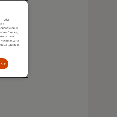
 чтобы
го
е с
основанной на
cookie" ниже,
енить свои
 части экрана
торых или всех
okie