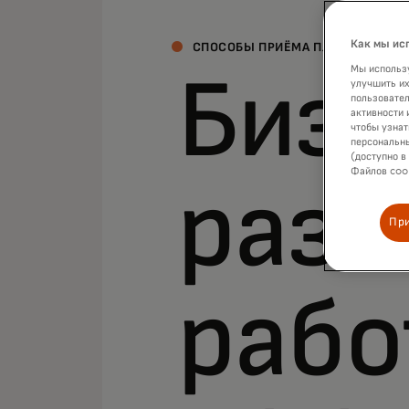
Как мы ис
СПОСОБЫ ПРИЁМА ПЛАТЕЖЕЙ
Мы использу
Бизн
улучшить их
пользовател
активности 
чтобы узнат
персональны
(доступно в
Файлов cook
разм
Пр
рабо